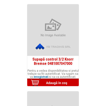
Supapă control 3/2 Knorr
Bremse 0481007047000
Pentru a vedea disponibilitatea si pretul
trebuie sa fiti autentificat. Va rugam sa
va
inregistrati
si sa va autentificati.