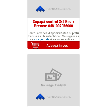
Supapă control 3/2 Knorr
Bremse 0481007056000
Pentru a vedea disponibilitatea si pretul
trebuie sa fiti autentificat. Va rugam sa
va
inregistrati
si sa va autentificati.