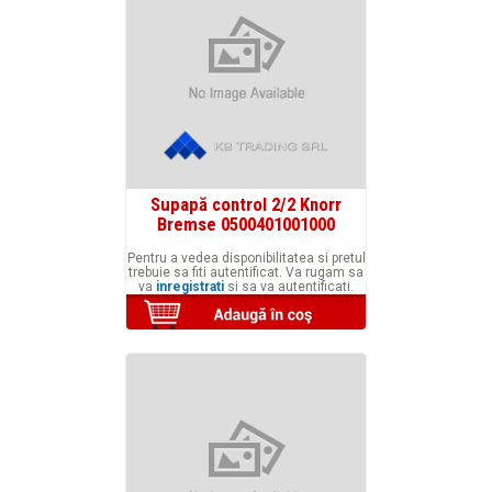
Supapă control 2/2 Knorr
Bremse 0500401001000
Pentru a vedea disponibilitatea si pretul
trebuie sa fiti autentificat. Va rugam sa
va
inregistrati
si sa va autentificati.