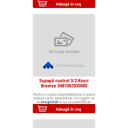
Supapă control 3/2 Knorr
Bremse 0481007030000
Pentru a vedea disponibilitatea si pretul
trebuie sa fiti autentificat. Va rugam sa
va
inregistrati
si sa va autentificati.