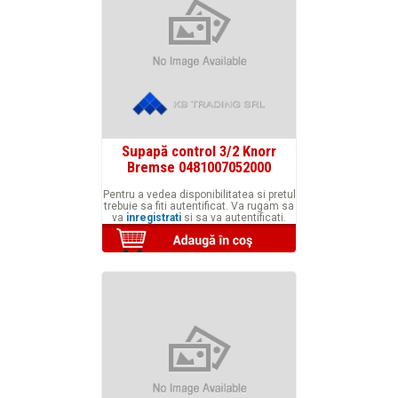
Supapă control 3/2 Knorr
Bremse 0481007052000
Pentru a vedea disponibilitatea si pretul
trebuie sa fiti autentificat. Va rugam sa
va
inregistrati
si sa va autentificati.