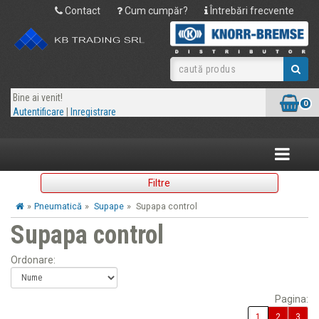
Contact
Cum cumpăr?
Întrebări frecvente
Bine ai venit!
0
Autentificare
|
Inregistrare
Toggle
navigatio
Filtre
»
Pneumatică
»
Supape
»
Supapa control
Supapa control
Ordonare:
Pagina:
1
2
3