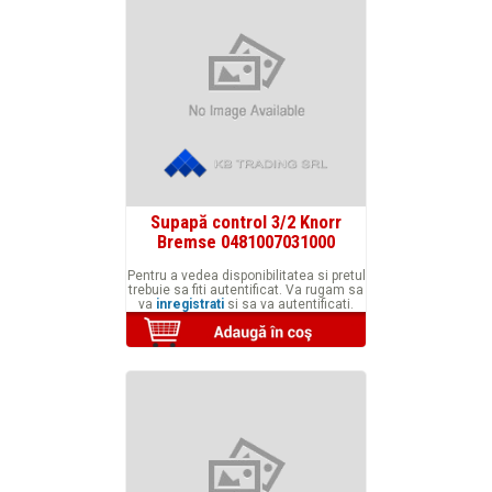
Supapă control 3/2 Knorr
Bremse 0481007031000
Pentru a vedea disponibilitatea si pretul
trebuie sa fiti autentificat. Va rugam sa
va
inregistrati
si sa va autentificati.