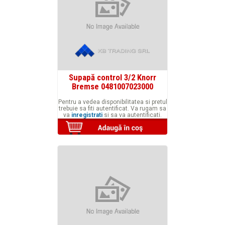
Supapă control 3/2 Knorr
Bremse 0481007023000
Pentru a vedea disponibilitatea si pretul
trebuie sa fiti autentificat. Va rugam sa
va
inregistrati
si sa va autentificati.