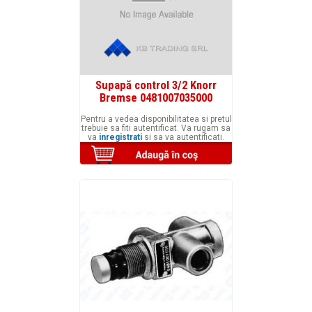
Supapă control 3/2 Knorr
Bremse 0481007035000
Pentru a vedea disponibilitatea si pretul
trebuie sa fiti autentificat. Va rugam sa
va
inregistrati
si sa va autentificati.