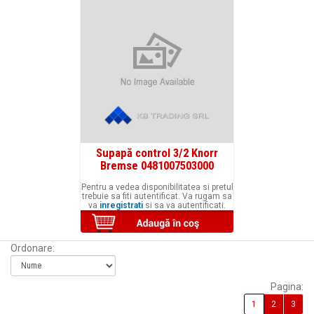
Supapă control 3/2 Knorr
Bremse 0481007503000
Pentru a vedea disponibilitatea si pretul
trebuie sa fiti autentificat. Va rugam sa
va
inregistrati
si sa va autentificati.
Ordonare:
Pagina:
1
2
3