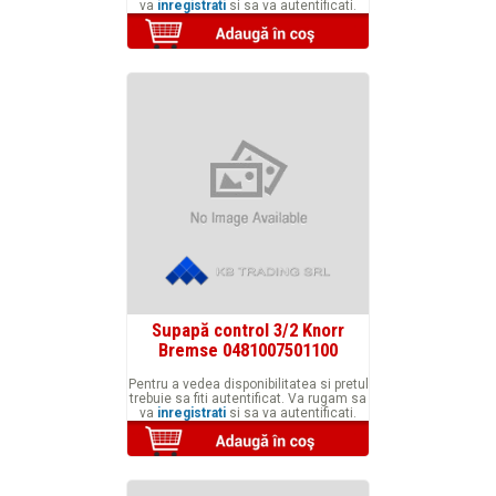
va
inregistrati
si sa va autentificati.
Supapă control 3/2 Knorr
Bremse 0481007501100
Pentru a vedea disponibilitatea si pretul
trebuie sa fiti autentificat. Va rugam sa
va
inregistrati
si sa va autentificati.