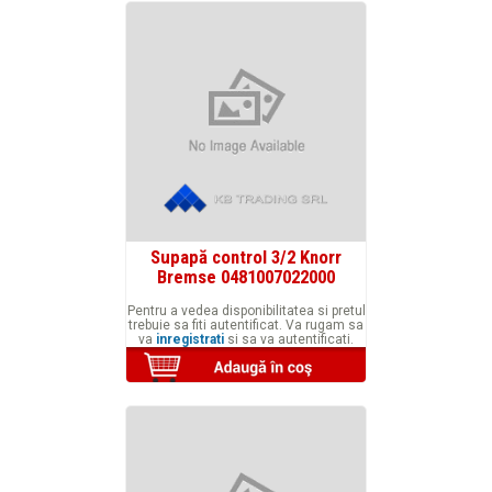
Supapă control 3/2 Knorr
Bremse 0481007022000
Pentru a vedea disponibilitatea si pretul
trebuie sa fiti autentificat. Va rugam sa
va
inregistrati
si sa va autentificati.