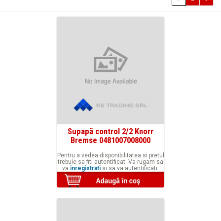
Supapă control 2/2 Knorr
Bremse 0481007008000
Pentru a vedea disponibilitatea si pretul
trebuie sa fiti autentificat. Va rugam sa
va
inregistrati
si sa va autentificati.