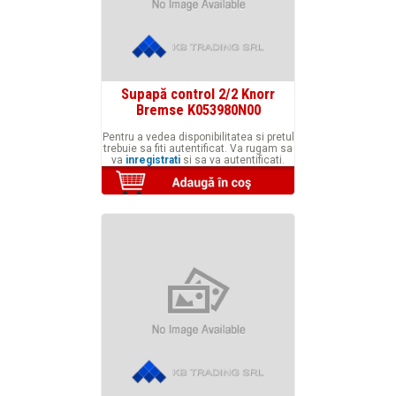
Supapă control 2/2 Knorr
Bremse K053980N00
Pentru a vedea disponibilitatea si pretul
trebuie sa fiti autentificat. Va rugam sa
va
inregistrati
si sa va autentificati.