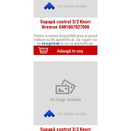
Supapă control 3/2 Knorr
Bremse 0481007027000
Pentru a vedea disponibilitatea si pretul
trebuie sa fiti autentificat. Va rugam sa
va
inregistrati
si sa va autentificati.
Supapă control 3/2 Knorr