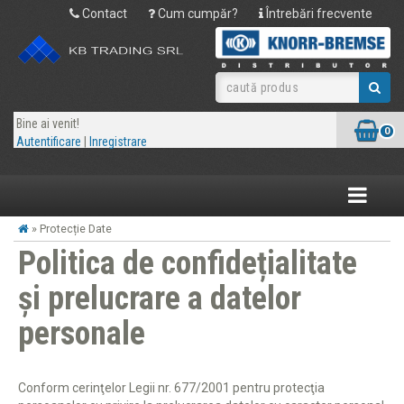
Contact
Cum cumpăr?
Întrebări frecvente
Bine ai venit!
0
Autentificare
|
Inregistrare
Toggle
navigatio
» Protecție Date
Politica de confidețialitate
și prelucrare a datelor
personale
Conform cerinţelor Legii nr. 677/2001 pentru protecţia