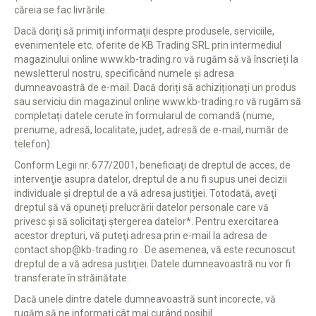
căreia se fac livrările.
Dacă doriţi să primiţi informaţii despre produsele, serviciile,
evenimentele etc. oferite de KB Trading SRL prin intermediul
magazinului online www.kb-trading.ro vă rugăm să vă înscrieți la
newsletterul nostru, specificând numele și adresa
dumneavoastră de e-mail. Dacă doriți să achiziționați un produs
sau serviciu din magazinul online www.kb-trading.ro vă rugăm să
completați datele cerute în formularul de comandă (nume,
prenume, adresă, localitate, județ, adresă de e-mail, număr de
telefon).
Conform Legii nr. 677/2001, beneficiaţi de dreptul de acces, de
intervenţie asupra datelor, dreptul de a nu fi supus unei decizii
individuale şi dreptul de a vă adresa justiţiei. Totodată, aveţi
dreptul să vă opuneţi prelucrării datelor personale care vă
privesc şi să solicitaţi ştergerea datelor*. Pentru exercitarea
acestor drepturi, vă puteţi adresa prin e-mail la adresa de
contact shop@kb-trading.ro . De asemenea, vă este recunoscut
dreptul de a vă adresa justiţiei. Datele dumneavoastră nu vor fi
transferate în străinătate.
Dacă unele dintre datele dumneavoastră sunt incorecte, vă
rugăm să ne informaţi cât mai curând posibil.