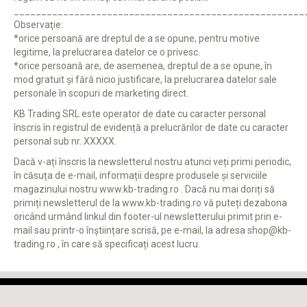
_____________________________________________________
Observaţie:
*orice persoană are dreptul de a se opune, pentru motive
legitime, la prelucrarea datelor ce o privesc.
*orice persoană are, de asemenea, dreptul de a se opune, în
mod gratuit şi fără nicio justificare, la prelucrarea datelor sale
personale în scopuri de marketing direct.
KB Trading SRL este operator de date cu caracter personal
înscris în registrul de evidență a prelucrărilor de date cu caracter
personal sub nr. XXXXX.
Dacă v-ați înscris la newsletterul nostru atunci veți primi periodic,
în căsuța de e-mail, informații despre produsele și serviciile
magazinului nostru www.kb-trading.ro . Dacă nu mai doriți să
primiți newsletterul de la www.kb-trading.ro vă puteți dezabona
oricând urmând linkul din footer-ul newsletterului primit prin e-
mail sau printr-o înștiințare scrisă, pe e-mail, la adresa shop@kb-
trading.ro , în care să specificați acest lucru.