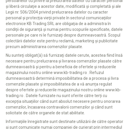
persoanelor cu privire la prelucrarea datelor cu caracter personal
şi liberă circulaţie a acestor date, modificată şi completată şi ale
Legii nr. 506/2004 privind prelucrarea datelor cu caracter
personal şi protecţia vieţii private în sectorul comunicaţiilor
electronice KB Trading SRL are obligaţia de a administra în
condiţii de siguranţă şi numai pentru scopurile specificate, datele
personale pe care ni le furnizaţi despre dumneavoastră. Scopul
colectării datelor este pentru reclamă, marketing și publicitate
precum administrarea comenzilor plasate.
Nu sunteţi obligat(ă) să furnizaţi datele cerute, acestea fiind însă
necesare pentru prelucrarea și livrarea comenzilor plasate către
dumneavoastră și pentru a beneficia de ofertele și reducerile
magazinului nostru online www.kb-trading.ro . Refuzul
dumneavoastră determină imposibilitatea de a procesa și livra
comenzile plasate și imposibilitatea de a vă anunța regulat
despre ofertele și reducerile magazinului nostru online www.kb-
trading.ro . Datele furnizate nu sunt oferite către terți cu
excepția situațiilor când sunt absolut necesere pentru onorarea
comenzilor, încasarea contravalorii comenzilor și când sunt
solicitate de către organele de stat abilitate.
Informaţiile înregistrate sunt destinate utilizării de către operator
şi sunt comunicate numai companiei de curierat prin intermediul