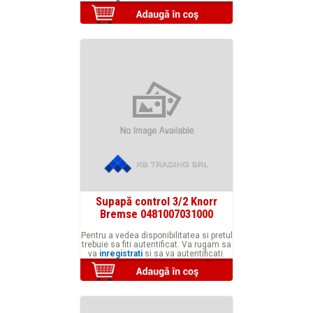
Supapă control 3/2 Knorr
Bremse 0481007031000
Pentru a vedea disponibilitatea si pretul
trebuie sa fiti autentificat. Va rugam sa
va
inregistrati
si sa va autentificati.