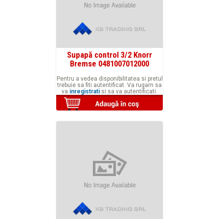
Supapă control 3/2 Knorr
Bremse 0481007012000
Pentru a vedea disponibilitatea si pretul
trebuie sa fiti autentificat. Va rugam sa
va
inregistrati
si sa va autentificati.