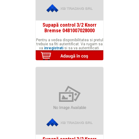
Supapă control 3/2 Knorr
Bremse 0481007028000
Pentru a vedea disponibilitatea si pretul
trebuie sa fiti autentificat. Va rugam sa
va
inregistrati
si sa va autentificati.
Supapă control 3/2 Knorr