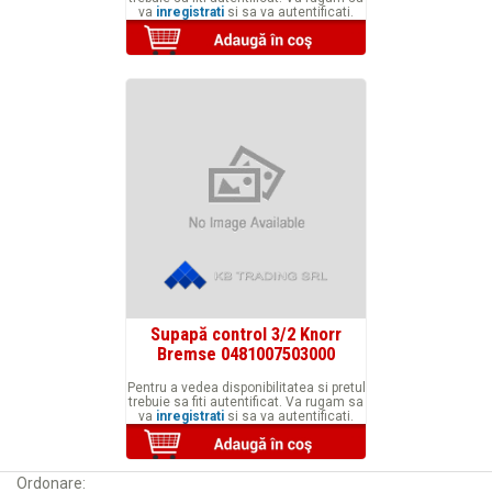
va
inregistrati
si sa va autentificati.
Supapă control 3/2 Knorr
Bremse 0481007503000
Pentru a vedea disponibilitatea si pretul
trebuie sa fiti autentificat. Va rugam sa
va
inregistrati
si sa va autentificati.
Ordonare: