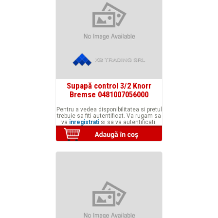
Supapă control 3/2 Knorr
Bremse 0481007056000
Pentru a vedea disponibilitatea si pretul
trebuie sa fiti autentificat. Va rugam sa
va
inregistrati
si sa va autentificati.