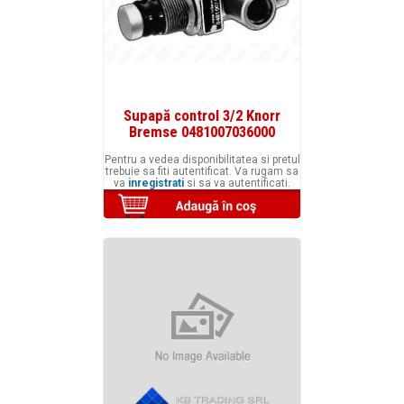
Supapă control 3/2 Knorr
Bremse 0481007036000
Pentru a vedea disponibilitatea si pretul
trebuie sa fiti autentificat. Va rugam sa
va
inregistrati
si sa va autentificati.