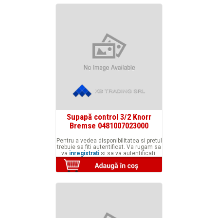
Supapă control 3/2 Knorr
Bremse 0481007023000
Pentru a vedea disponibilitatea si pretul
trebuie sa fiti autentificat. Va rugam sa
va
inregistrati
si sa va autentificati.