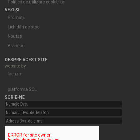
Politica de utilizare cookie-uri
VEZI ȘI
Promoţii
Lichidări de stoc
Noutăţi
Branduri
DESPRE ACEST SITE
website by
laca.ro
platforma SOL
SCRIE-NE