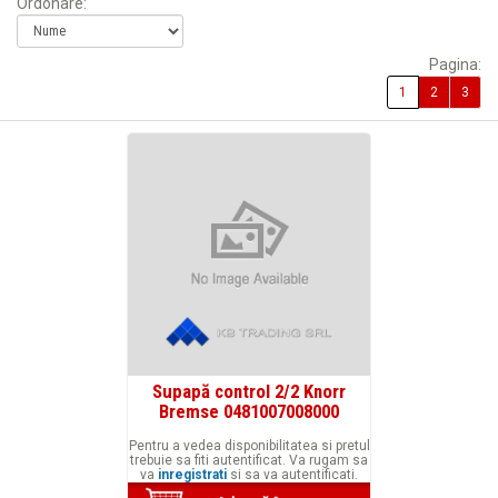
Ordonare:
Pagina:
1
2
3
Supapă control 2/2 Knorr
Bremse 0481007008000
Pentru a vedea disponibilitatea si pretul
trebuie sa fiti autentificat. Va rugam sa
va
inregistrati
si sa va autentificati.