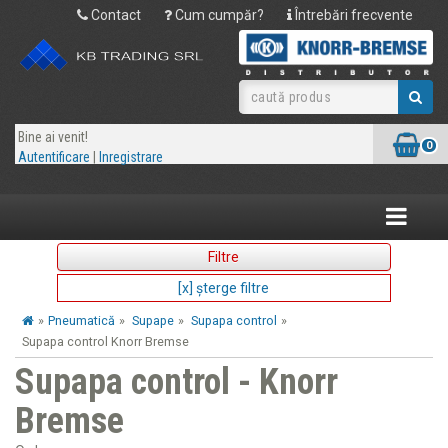
Contact
Cum cumpăr?
Întrebări frecvente
Bine ai venit!
0
Autentificare
|
Inregistrare
Toggle
navigatio
Filtre
[x] şterge filtre
»
Pneumatică
»
Supape
»
Supapa control
»
Supapa control Knorr Bremse
Supapa control - Knorr
Bremse