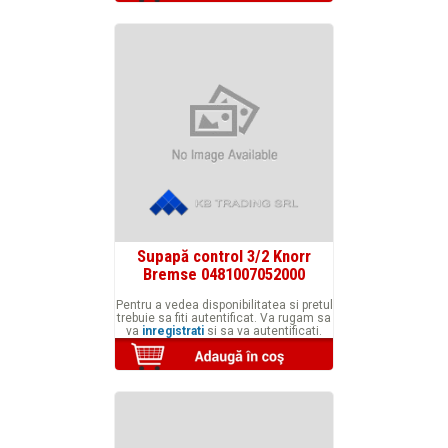
Supapă control 3/2 Knorr
Bremse 0481007052000
Pentru a vedea disponibilitatea si pretul
trebuie sa fiti autentificat. Va rugam sa
va
inregistrati
si sa va autentificati.