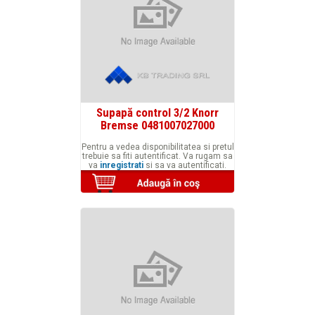
Supapă control 3/2 Knorr
Bremse 0481007027000
Pentru a vedea disponibilitatea si pretul
trebuie sa fiti autentificat. Va rugam sa
va
inregistrati
si sa va autentificati.