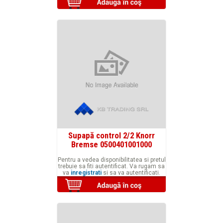
Supapă control 2/2 Knorr
Bremse 0500401001000
Pentru a vedea disponibilitatea si pretul
trebuie sa fiti autentificat. Va rugam sa
va
inregistrati
si sa va autentificati.