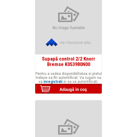
Supapă control 2/2 Knorr
Bremse K053980N00
Pentru a vedea disponibilitatea si pretul
trebuie sa fiti autentificat. Va rugam sa
va
inregistrati
si sa va autentificati.