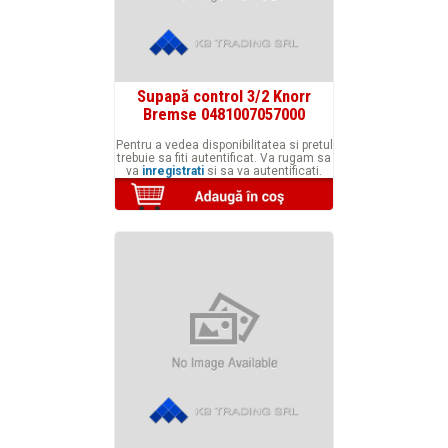
Supapă control 3/2 Knorr
Bremse 0481007057000
Pentru a vedea disponibilitatea si pretul
trebuie sa fiti autentificat. Va rugam sa
va
inregistrati
si sa va autentificati.