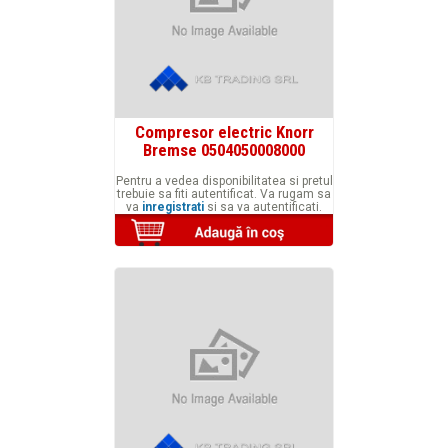
Compresor electric Knorr
Bremse 0504050008000
Pentru a vedea disponibilitatea si pretul
trebuie sa fiti autentificat. Va rugam sa
va
inregistrati
si sa va autentificati.