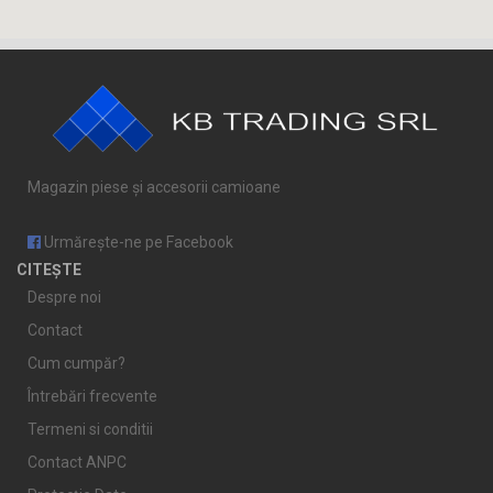
Magazin piese și accesorii camioane
Urmărește-ne pe Facebook
CITEȘTE
Despre noi
Contact
Cum cumpăr?
Întrebări frecvente
Termeni si conditii
Contact ANPC