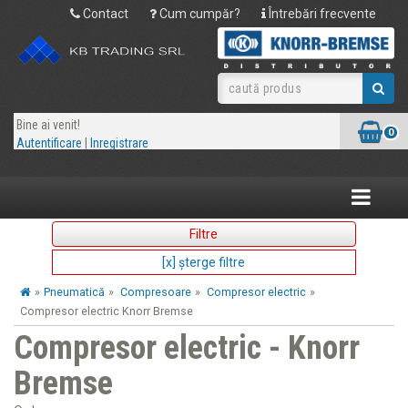
Contact
Cum cumpăr?
Întrebări frecvente
Bine ai venit!
0
Autentificare
|
Inregistrare
Toggle
navigatio
Filtre
[x] şterge filtre
»
Pneumatică
»
Compresoare
»
Compresor electric
»
Compresor electric Knorr Bremse
Compresor electric - Knorr
Bremse