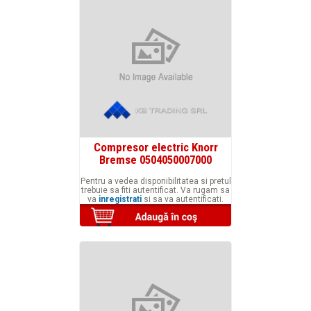
Compresor electric Knorr
Bremse 0504050007000
Pentru a vedea disponibilitatea si pretul
trebuie sa fiti autentificat. Va rugam sa
va
inregistrati
si sa va autentificati.