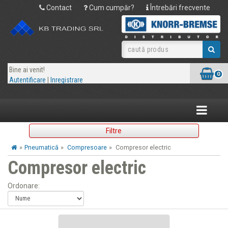
Contact
Cum cumpăr?
Întrebări frecvente
Bine ai venit!
0
Autentificare
|
Inregistrare
Toggle
navigatio
Filtre
»
Pneumatică
»
Compresoare
»
Compresor electric
Compresor electric
Ordonare: