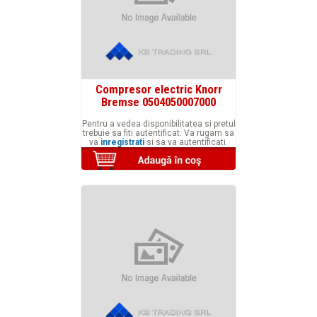
Compresor electric Knorr
Bremse 0504050007000
Pentru a vedea disponibilitatea si pretul
trebuie sa fiti autentificat. Va rugam sa
va
inregistrati
si sa va autentificati.