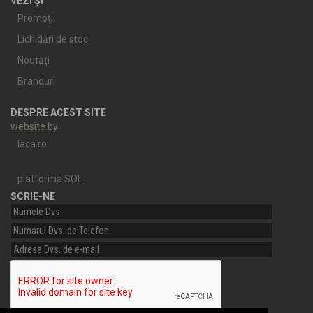
VEZI ȘI
Promoţii
Lichidări de stoc
Noutăţi
Branduri
DESPRE ACEST SITE
website by
laca.ro
platforma SOL
SCRIE-NE