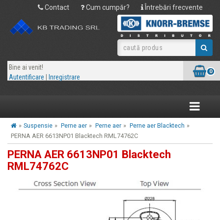
Contact
Cum cumpăr?
Întrebări frecvente
Bine ai venit!
0
Autentificare
|
Inregistrare
Toggle
navigatio
»
Suspensie
»
Perne aer
»
Perne aer
»
Perne aer Blacktech
»
PERNA AER 6613NP01 Blacktech RML74762C
PERNA AER 6613NP01 Blacktech
RML74762C