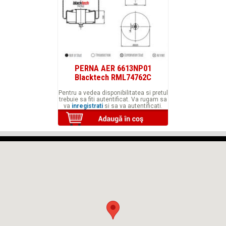
PERNA AER 6613NP01
Blacktech RML74762C
Pentru a vedea disponibilitatea si pretul
trebuie sa fiti autentificat. Va rugam sa
va
inregistrati
si sa va autentificati.