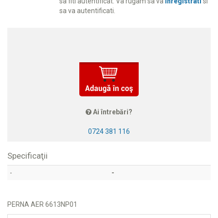
sa fiti autentificat. Va rugam sa va
inregistrati
si
sa va autentificati.
Ai întrebări?
0724 381 116
Specificaţii
-
-
PERNA AER 6613NP01