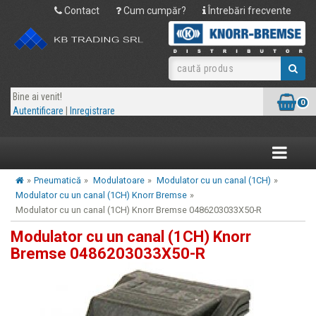
Contact
Cum cumpăr?
Întrebări frecvente
Bine ai venit!
0
Autentificare
|
Inregistrare
Toggle
navigatio
»
Pneumatică
»
Modulatoare
»
Modulator cu un canal (1CH)
»
Modulator cu un canal (1CH) Knorr Bremse
»
Modulator cu un canal (1CH) Knorr Bremse 0486203033X50-R
Modulator cu un canal (1CH) Knorr
Bremse 0486203033X50-R