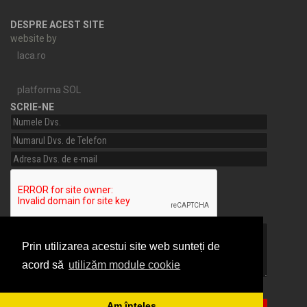
DESPRE ACEST SITE
website by
laca.ro
platforma SOL
SCRIE-NE
Prin utilizarea acestui site web sunteți de
acord să
utilizăm module cookie
Am citit si sunt de acord cu
Termeni si conditii
Am înțeles