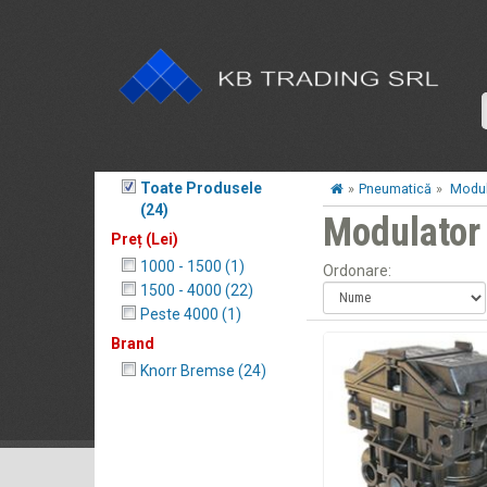
Toate Produsele
»
Pneumatică
»
Modul
(24)
Modulator
Preț (Lei)
1000 - 1500 (1)
Ordonare:
1500 - 4000 (22)
Peste 4000 (1)
Brand
Knorr Bremse (24)