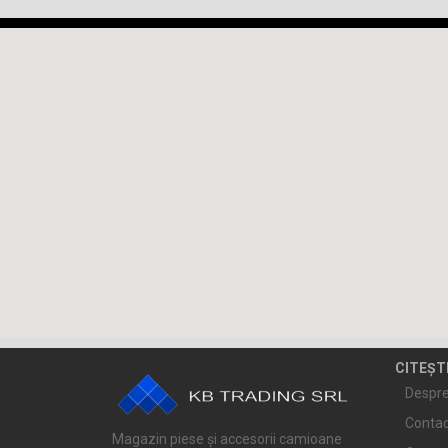
CITEȘT
Despre
Contac
Magazin piese și accesorii camioane