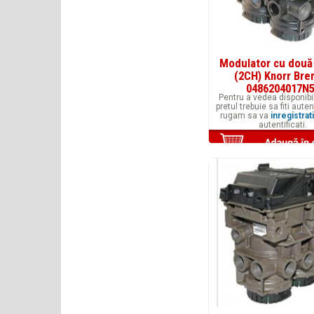
Modulator cu două
(2CH) Knorr Br
0486204017N
Pentru a vedea disponibil
pretul trebuie sa fiti auten
rugam sa va
inregistrati
autentificati.