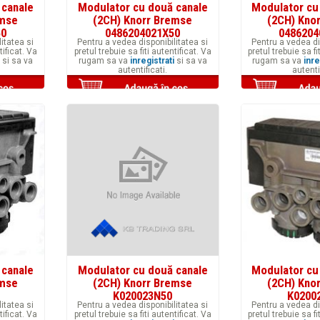
 canale
Modulator cu două canale
Modulator cu
emse
(2CH) Knorr Bremse
(2CH) Kno
50
0486204021X50
0486204
itatea si
Pentru a vedea disponibilitatea si
Pentru a vedea di
tificat. Va
pretul trebuie sa fiti autentificat. Va
pretul trebuie sa fi
si sa va
rugam sa va
inregistrati
si sa va
rugam sa va
inre
autentificati.
autenti
 canale
Modulator cu două canale
Modulator cu
emse
(2CH) Knorr Bremse
(2CH) Kno
K020023N50
K0200
itatea si
Pentru a vedea disponibilitatea si
Pentru a vedea di
tificat. Va
pretul trebuie sa fiti autentificat. Va
pretul trebuie sa fi