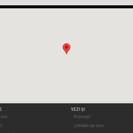
E
VEZI ȘI
 noi
Promoţii
t
Lichidări de stoc