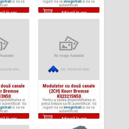
gistrati
si sa va
rugam sa va
inregistrati
si sa va
ficati.
autentificati.
 două canale
Modulator cu două canale
rr Bremse
(2CH) Knorr Bremse
13N50
K023215N50
sponibilitatea si
Pentru a vedea disponibilitatea si
ti autentificat. Va
pretul trebuie sa fiti autentificat. Va
gistrati
si sa va
rugam sa va
inregistrati
si sa va
ficati.
autentificati.