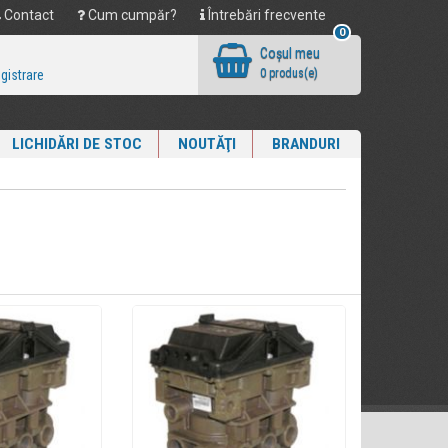
Contact
Cum cumpăr?
Întrebări frecvente
0
Coşul meu
0 produs(e)
egistrare
LICHIDĂRI DE STOC
NOUTĂŢI
BRANDURI