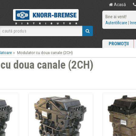
Acasă
Bine ai venit!
Autentificare
|
Inr
PROMOŢII
atoare
»
Modulator cu doua canale (2CH)
 cu doua canale (2CH)