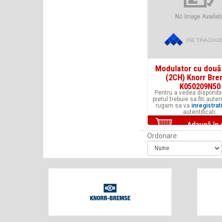
Modulator cu două
(2CH) Knorr Br
K050209N50
Pentru a vedea disponibil
pretul trebuie sa fiti auten
rugam sa va
inregistrati
autentificati.
Ordonare: