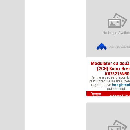
Modulator cu două
(2CH) Knorr Br
K023216N50
Pentru a vedea disponibil
pretul trebuie sa fiti auten
rugam sa va
inregistrati
autentificati.