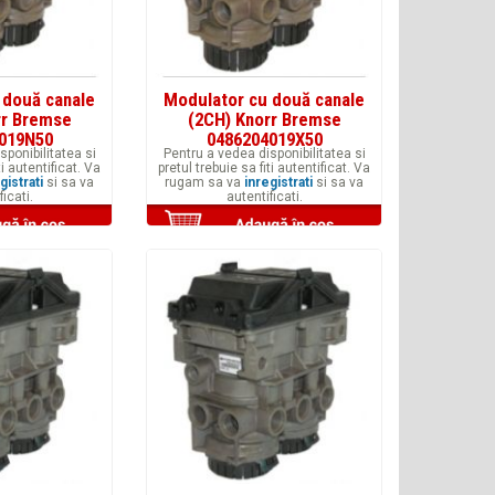
 două canale
Modulator cu două canale
rr Bremse
(2CH) Knorr Bremse
019N50
0486204019X50
sponibilitatea si
Pentru a vedea disponibilitatea si
ti autentificat. Va
pretul trebuie sa fiti autentificat. Va
gistrati
si sa va
rugam sa va
inregistrati
si sa va
ficati.
autentificati.