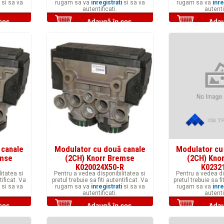
si sa va
rugam sa va
inregistrati
si sa va
rugam sa va
inre
autentificati.
autenti
 canale
Modulator cu două canale
Modulator cu
emse
(2CH) Knorr Bremse
(2CH) Kno
K020024X50-R
K0232
itatea si
Pentru a vedea disponibilitatea si
Pentru a vedea di
tificat. Va
pretul trebuie sa fiti autentificat. Va
pretul trebuie sa fi
si sa va
rugam sa va
inregistrati
si sa va
rugam sa va
inre
autentificati.
autenti