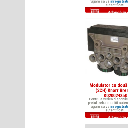
rugam sa va
inregistrati
autentificati.
Modulator cu două
(2CH) Knorr Br
K020024X50
Pentru a vedea disponibil
pretul trebuie sa fiti auten
rugam sa va
inregistrati
autentificati.