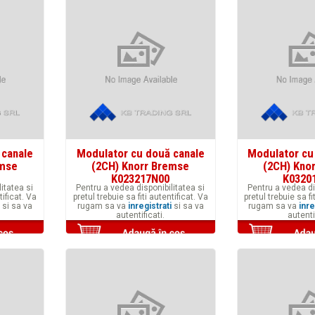
 canale
Modulator cu două canale
Modulator cu
emse
(2CH) Knorr Bremse
(2CH) Kno
K023217N00
K0320
itatea si
Pentru a vedea disponibilitatea si
Pentru a vedea di
tificat. Va
pretul trebuie sa fiti autentificat. Va
pretul trebuie sa fi
si sa va
rugam sa va
inregistrati
si sa va
rugam sa va
inre
autentificati.
autenti