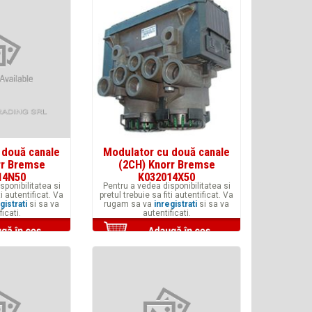
 două canale
Modulator cu două canale
rr Bremse
(2CH) Knorr Bremse
14N50
K032014X50
sponibilitatea si
Pentru a vedea disponibilitatea si
ti autentificat. Va
pretul trebuie sa fiti autentificat. Va
gistrati
si sa va
rugam sa va
inregistrati
si sa va
ficati.
autentificati.