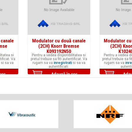
 canale
Modulator cu două canale
Modulator cu
emse
(2CH) Knorr Bremse
(2CH) Kno
K093192N50
K1024
itatea si
Pentru a vedea disponibilitatea si
Pentru a vedea di
tificat. Va
pretul trebuie sa fiti autentificat. Va
pretul trebuie sa fi
si sa va
rugam sa va
inregistrati
si sa va
rugam sa va
inre
autentificati.
autenti