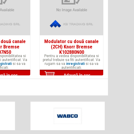
 două canale
Modulator cu două canale
rr Bremse
(2CH) Knorr Bremse
07N50
K102880N00
sponibilitatea si
Pentru a vedea disponibilitatea si
ti autentificat. Va
pretul trebuie sa fiti autentificat. Va
gistrati
si sa va
rugam sa va
inregistrati
si sa va
ficati.
autentificati.