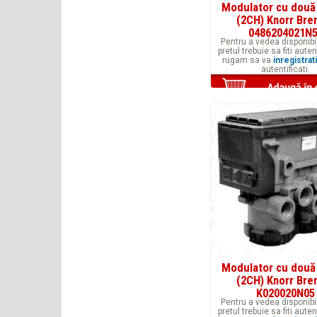
Modulator cu două
(2CH) Knorr Br
0486204021N
Pentru a vedea disponibil
pretul trebuie sa fiti auten
rugam sa va
inregistrati
autentificati.
Modulator cu două
(2CH) Knorr Br
K020020N05
Pentru a vedea disponibil
pretul trebuie sa fiti auten