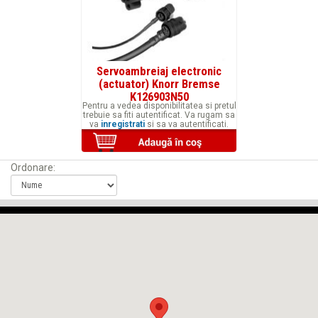
Servoambreiaj electronic
(actuator) Knorr Bremse
K126903N50
Pentru a vedea disponibilitatea si pretul
trebuie sa fiti autentificat. Va rugam sa
va
inregistrati
si sa va autentificati.
Ordonare: