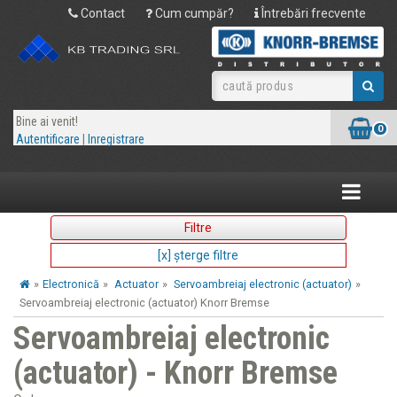
Contact
Cum cumpăr?
Întrebări frecvente
Bine ai venit!
0
Autentificare
|
Inregistrare
Toggle
navigatio
Filtre
[x] şterge filtre
»
Electronică
»
Actuator
»
Servoambreiaj electronic (actuator)
»
Servoambreiaj electronic (actuator) Knorr Bremse
Servoambreiaj electronic
(actuator) - Knorr Bremse