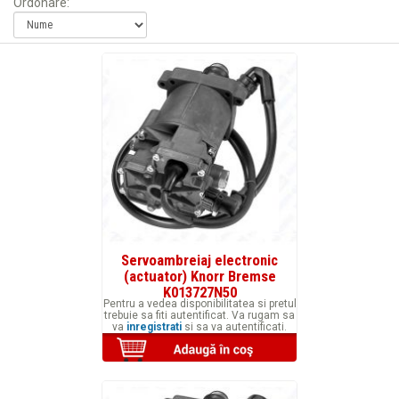
Ordonare:
Servoambreiaj electronic
(actuator) Knorr Bremse
K013727N50
Pentru a vedea disponibilitatea si pretul
trebuie sa fiti autentificat. Va rugam sa
va
inregistrati
si sa va autentificati.