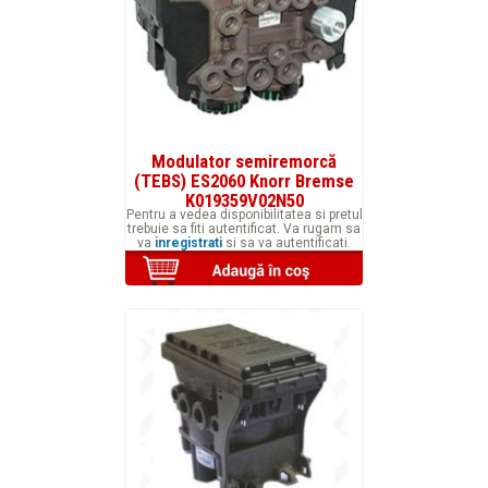
Modulator semiremorcă
(TEBS) ES2060 Knorr Bremse
K019359V02N50
Pentru a vedea disponibilitatea si pretul
trebuie sa fiti autentificat. Va rugam sa
va
inregistrati
si sa va autentificati.