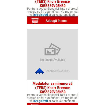
(TEBS) Knorr Bremse
K055369V03N50
Pentru a vedea disponibilitatea si pretul
trebuie sa fiti autentificat. Va rugam sa
va
inregistrati
si sa va autentificati.
Modulator semiremorcă
(TEBS) Knorr Bremse
K055379V03N50
Pentru a vedea disponibilitatea si pretul
trebuie sa fiti autentificat. Va rugam sa
va
inregistrati
si sa va autentificati.