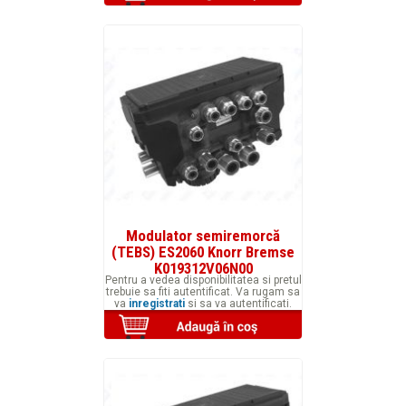
Modulator semiremorcă
(TEBS) ES2060 Knorr Bremse
K019312V06N00
Pentru a vedea disponibilitatea si pretul
trebuie sa fiti autentificat. Va rugam sa
va
inregistrati
si sa va autentificati.