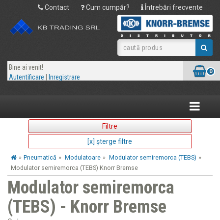
Contact
Cum cumpăr?
Întrebări frecvente
Bine ai venit!
0
Autentificare
|
Inregistrare
Toggle
navigatio
Filtre
[x] şterge filtre
»
Pneumatică
»
Modulatoare
»
Modulator semiremorca (TEBS)
»
Modulator semiremorca (TEBS) Knorr Bremse
Modulator semiremorca
(TEBS) - Knorr Bremse