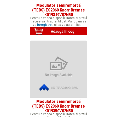
Modulator semiremorcă
(TEBS) ES2060 Knorr Bremse
K019349V02N50
Pentru a vedea disponibilitatea si pretul
trebuie sa fiti autentificat. Va rugam sa
va
inregistrati
si sa va autentificati.
Modulator semiremorcă
(TEBS) ES2060 Knorr Bremse
K019350V02N50
Pentru a vedea disponibilitatea si pretul