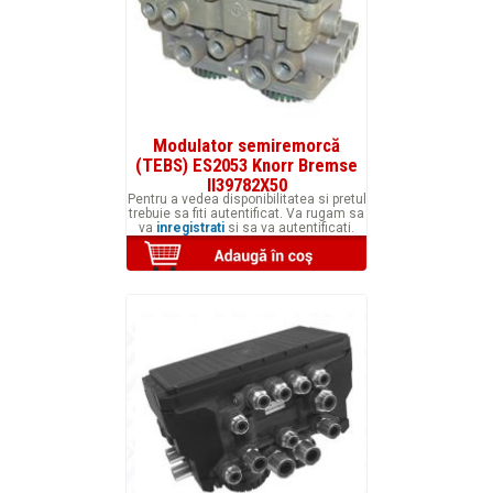
Modulator semiremorcă
(TEBS) ES2053 Knorr Bremse
II39782X50
Pentru a vedea disponibilitatea si pretul
trebuie sa fiti autentificat. Va rugam sa
va
inregistrati
si sa va autentificati.