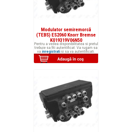
Modulator semiremorcă
(TEBS) ES2060 Knorr Bremse
K019319V06N50
Pentru a vedea disponibilitatea si pretul
trebuie sa fiti autentificat. Va rugam sa
va
inregistrati
si sa va autentificati.