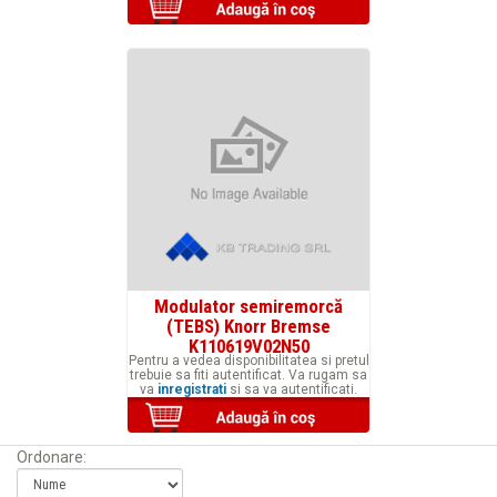
Modulator semiremorcă
(TEBS) Knorr Bremse
K110619V02N50
Pentru a vedea disponibilitatea si pretul
trebuie sa fiti autentificat. Va rugam sa
va
inregistrati
si sa va autentificati.
Ordonare: