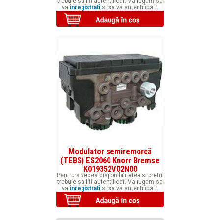
trebuie sa fiti autentificat. Va rugam sa
va
inregistrati
si sa va autentificati.
Modulator semiremorcă
(TEBS) ES2060 Knorr Bremse
K019352V02N00
Pentru a vedea disponibilitatea si pretul
trebuie sa fiti autentificat. Va rugam sa
va
inregistrati
si sa va autentificati.