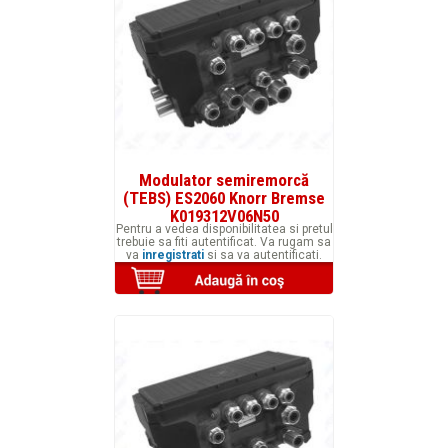
Modulator semiremorcă
(TEBS) ES2060 Knorr Bremse
K019312V06N50
Pentru a vedea disponibilitatea si pretul
trebuie sa fiti autentificat. Va rugam sa
va
inregistrati
si sa va autentificati.