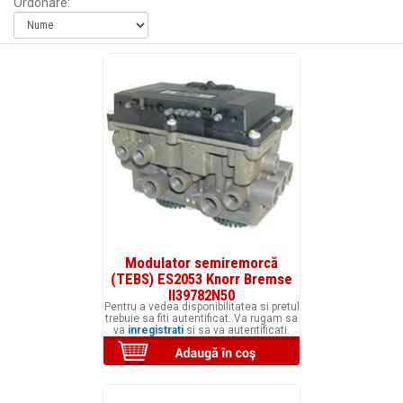
Ordonare:
Modulator semiremorcă
(TEBS) ES2053 Knorr Bremse
II39782N50
Pentru a vedea disponibilitatea si pretul
trebuie sa fiti autentificat. Va rugam sa
va
inregistrati
si sa va autentificati.