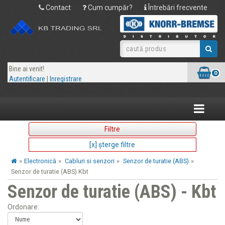
Contact
Cum cumpăr?
Întrebări frecvente
Bine ai venit!
0
Autentificare
|
Inregistrare
Toggle
navigatio
Filtre
[x] şterge filtre
»
Electronică
»
Cabluri si senzori
»
Senzor de turatie (ABS)
»
Senzor de turatie (ABS) Kbt
Senzor de turatie (ABS) - Kbt
Ordonare: