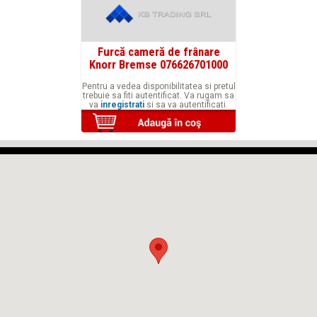
Furcă cameră de frânare
Knorr Bremse 076626701000
Pentru a vedea disponibilitatea si pretul
trebuie sa fiti autentificat. Va rugam sa
va
inregistrati
si sa va autentificati.