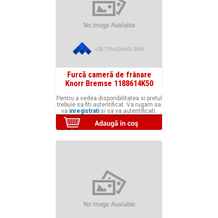
Furcă cameră de frânare
Knorr Bremse 1188614K50
Pentru a vedea disponibilitatea si pretul
trebuie sa fiti autentificat. Va rugam sa
va
inregistrati
si sa va autentificati.