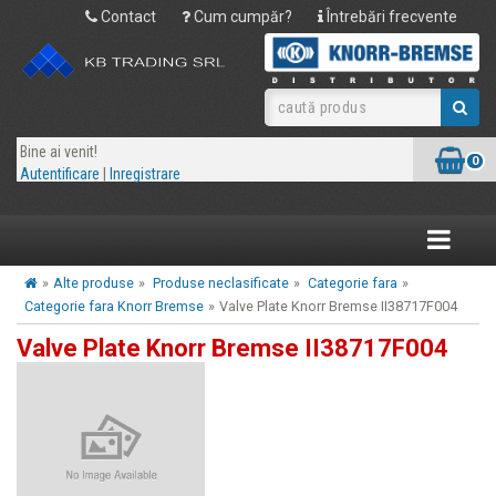
Contact
Cum cumpăr?
Întrebări frecvente
Bine ai venit!
0
Autentificare
|
Inregistrare
Toggle
navigatio
»
Alte produse
»
Produse neclasificate
»
Categorie fara
»
Categorie fara Knorr Bremse
»
Valve Plate Knorr Bremse II38717F004
Valve Plate Knorr Bremse II38717F004