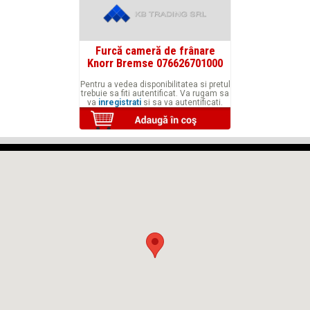
Furcă cameră de frânare
Knorr Bremse 076626701000
Pentru a vedea disponibilitatea si pretul
trebuie sa fiti autentificat. Va rugam sa
va
inregistrati
si sa va autentificati.