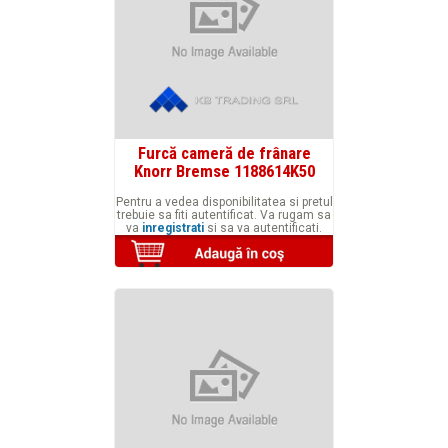
Furcă cameră de frânare
Knorr Bremse 1188614K50
Pentru a vedea disponibilitatea si pretul
trebuie sa fiti autentificat. Va rugam sa
va
inregistrati
si sa va autentificati.