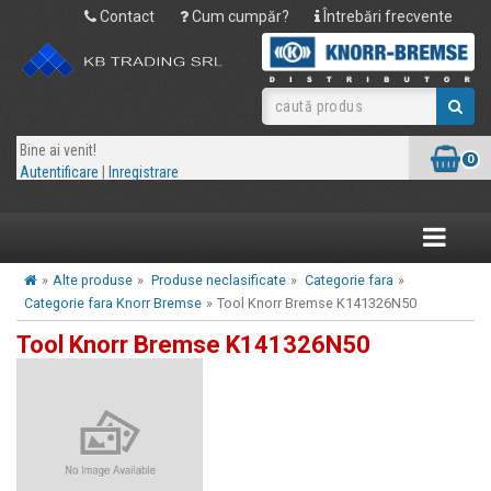
Contact
Cum cumpăr?
Întrebări frecvente
Bine ai venit!
0
Autentificare
|
Inregistrare
Toggle
navigatio
»
Alte produse
»
Produse neclasificate
»
Categorie fara
»
Categorie fara Knorr Bremse
»
Tool Knorr Bremse K141326N50
Tool Knorr Bremse K141326N50