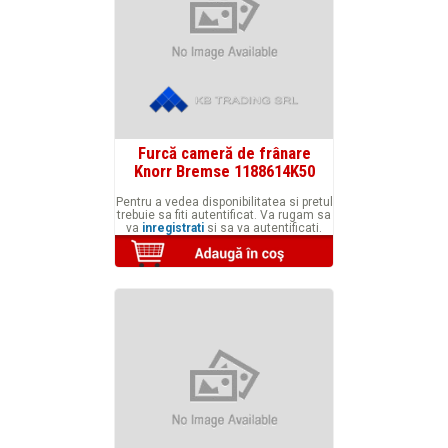
Furcă cameră de frânare
Knorr Bremse 1188614K50
Pentru a vedea disponibilitatea si pretul
trebuie sa fiti autentificat. Va rugam sa
va
inregistrati
si sa va autentificati.