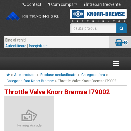
Contact
Cum cumpăr?
Întrebări frecvente
Bine ai venit!
0
Autentificare
|
Inregistrare
Toggle
navigatio
»
Alte produse
»
Produse neclasificate
»
Categorie fara
»
Categorie fara Knorr Bremse
»
Throttle Valve Knorr Bremse I79002
Throttle Valve Knorr Bremse I79002