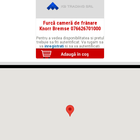
Furcă cameră de frânare
Knorr Bremse 076626701000
Pentru a vedea disponibilitatea si pretul
trebuie sa fiti autentificat. Va rugam sa
va
inregistrati
si sa va autentificati.