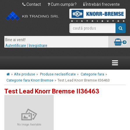
Contact
Cum cumpăr?
Întrebări frecvente
Bine ai venit!
0
Autentificare
|
Inregistrare
Toggle
navigatio
»
Alte produse
»
Produse neclasificate
»
Categorie fara
»
Categorie fara Knorr Bremse
»
Test Lead Knorr Bremse II36463
Test Lead Knorr Bremse II36463