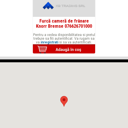
Furcă cameră de frânare
Knorr Bremse 076626701000
Pentru a vedea disponibilitatea si pretul
trebuie sa fiti autentificat. Va rugam sa
va
inregistrati
si sa va autentificati.