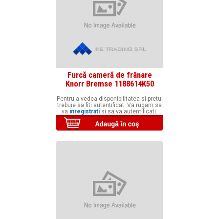
Furcă cameră de frânare
Knorr Bremse 1188614K50
Pentru a vedea disponibilitatea si pretul
trebuie sa fiti autentificat. Va rugam sa
va
inregistrati
si sa va autentificati.