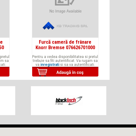
re
Furcă cameră de frânare
50
Knorr Bremse 076626701000
pretul
Pentru a vedea disponibilitatea si pretul
gam sa
trebuie sa fiti autentificat. Va rugam sa
ati.
va
inregistrati
si sa va autentificati.