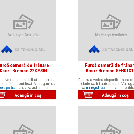
urcă cameră de frânare
Furcă cameră de frâna
Knorr Bremse 228790N
Knorr Bremse SEB0131
u a vedea disponibilitatea si pretul
Pentru a vedea disponibilitatea si 
ie sa fiti autentificat. Va rugam sa
trebuie sa fiti autentificat. Va ru
inregistrati
si sa va autentificati.
va
inregistrati
si sa va autentific