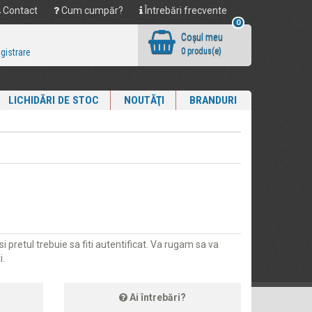
Contact
Cum cumpăr?
Întrebări frecvente
0
Coşul meu
0 produs(e)
egistrare
LICHIDĂRI DE STOC
NOUTĂŢI
BRANDURI
i pretul trebuie sa fiti autentificat. Va rugam sa va
i.
Ai întrebări?