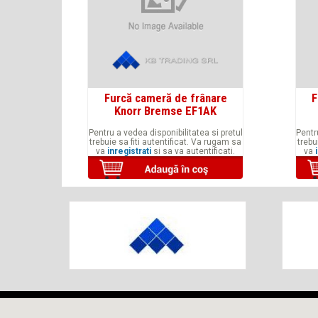
Furcă cameră de frânare
F
Knorr Bremse EF1AK
Pentru a vedea disponibilitatea si pretul
Pentr
trebuie sa fiti autentificat. Va rugam sa
trebu
va
inregistrati
si sa va autentificati.
va