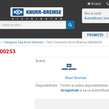
Acasă
Bine ai venit!
Autentificare
|
Inr
PROMOŢII
»
Categorie fara Knorr Bremse
»
Test Connector Knorr Bremse SEB00253
B00253
Brand:
Knorr Bremse
Disponibilitate:
Pentru a vedea disponibilitatea s
inregistrati
si sa va autentificat