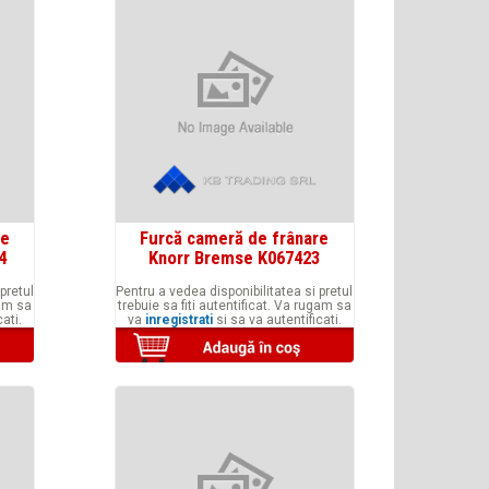
re
Furcă cameră de frânare
4
Knorr Bremse K067423
pretul
Pentru a vedea disponibilitatea si pretul
gam sa
trebuie sa fiti autentificat. Va rugam sa
ati.
va
inregistrati
si sa va autentificati.