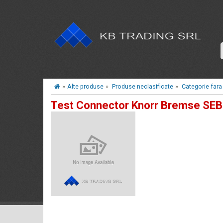
»
Alte produse
»
Produse neclasificate
»
Categorie fara
Test Connector Knorr Bremse SE