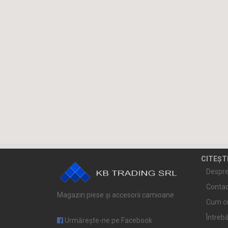
CITEȘT
Despre
Contac
Magazin piese și accesorii camioane
Cum c
Întrebă
Urmărește-ne pe Facebook