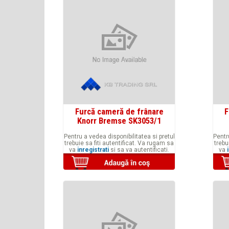
Furcă cameră de frânare
F
Knorr Bremse SK3053/1
Pentru a vedea disponibilitatea si pretul
Pentr
trebuie sa fiti autentificat. Va rugam sa
trebu
va
inregistrati
si sa va autentificati.
va