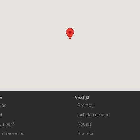
E
VEZI ȘI
 noi
Promoţii
t
Lichidări de stoc
umpăr?
Noutăţi
ri frecvente
Branduri