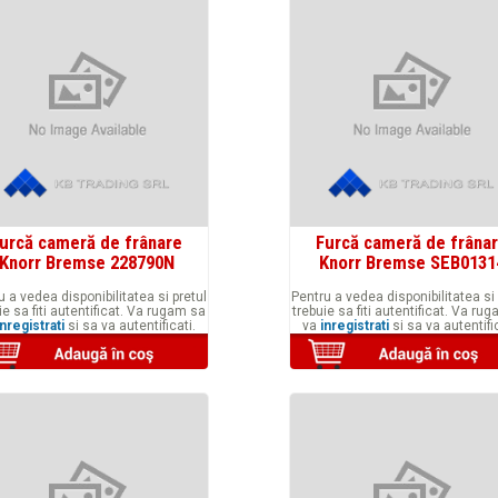
urcă cameră de frânare
Furcă cameră de frâna
Knorr Bremse 228790N
Knorr Bremse SEB0131
u a vedea disponibilitatea si pretul
Pentru a vedea disponibilitatea si 
ie sa fiti autentificat. Va rugam sa
trebuie sa fiti autentificat. Va ru
inregistrati
si sa va autentificati.
va
inregistrati
si sa va autentific