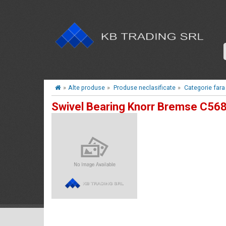
»
Alte produse
»
Produse neclasificate
»
Categorie fara
Swivel Bearing Knorr Bremse C56