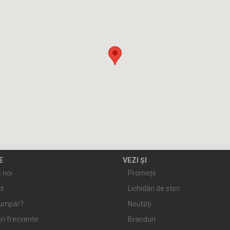
E
VEZI ȘI
 noi
Promoţii
t
Lichidări de stoc
umpăr?
Noutăţi
ri frecvente
Branduri