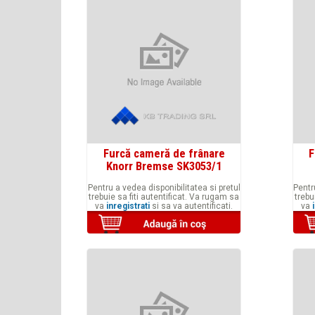
Furcă cameră de frânare
F
Knorr Bremse SK3053/1
Pentru a vedea disponibilitatea si pretul
Pentr
trebuie sa fiti autentificat. Va rugam sa
trebu
va
inregistrati
si sa va autentificati.
va