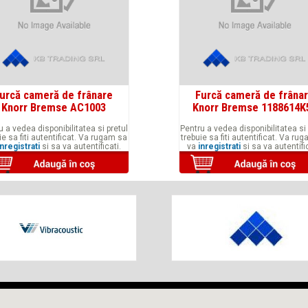
urcă cameră de frânare
Furcă cameră de frâna
Knorr Bremse AC1003
Knorr Bremse 1188614K
u a vedea disponibilitatea si pretul
Pentru a vedea disponibilitatea si 
ie sa fiti autentificat. Va rugam sa
trebuie sa fiti autentificat. Va ru
inregistrati
si sa va autentificati.
va
inregistrati
si sa va autentific