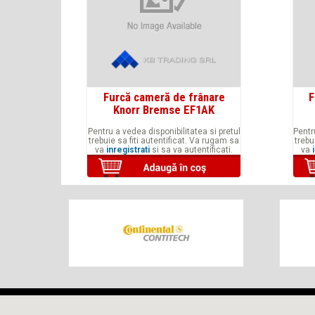
Furcă cameră de frânare
F
Knorr Bremse EF1AK
Pentru a vedea disponibilitatea si pretul
Pentr
trebuie sa fiti autentificat. Va rugam sa
trebu
va
inregistrati
si sa va autentificati.
va