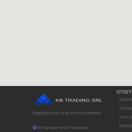
CITEȘT
Despre
Contac
Magazin piese și accesorii camioane
Cum c
Întrebă
Urmărește-ne pe Facebook