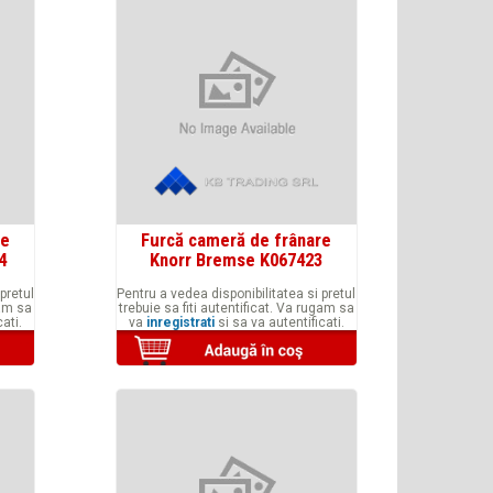
re
Furcă cameră de frânare
4
Knorr Bremse K067423
pretul
Pentru a vedea disponibilitatea si pretul
gam sa
trebuie sa fiti autentificat. Va rugam sa
ati.
va
inregistrati
si sa va autentificati.