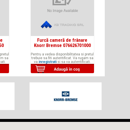
re
Furcă cameră de frânare
50
Knorr Bremse 076626701000
pretul
Pentru a vedea disponibilitatea si pretul
gam sa
trebuie sa fiti autentificat. Va rugam sa
ati.
va
inregistrati
si sa va autentificati.