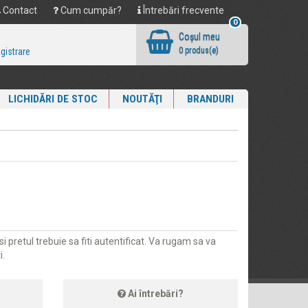
Contact
Cum cumpăr?
Întrebări frecvente
0
Coşul meu
0 produs(e)
egistrare
LICHIDĂRI DE STOC
NOUTĂŢI
BRANDURI
i pretul trebuie sa fiti autentificat. Va rugam sa va
i.
Ai întrebări?