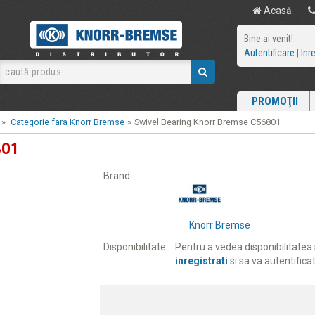
Acasă
Bine ai venit!
Autentificare
|
Inr
PROMOŢII
»
Categorie fara Knorr Bremse
»
Swivel Bearing Knorr Bremse C56801
801
Brand:
Knorr Bremse
Disponibilitate:
Pentru a vedea disponibilitatea s
inregistrati
si sa va autentificat