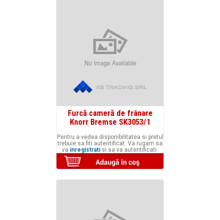
Furcă cameră de frânare
Knorr Bremse SK3053/1
Pentru a vedea disponibilitatea si pretul
trebuie sa fiti autentificat. Va rugam sa
va
inregistrati
si sa va autentificati.