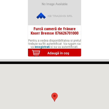
Furcă cameră de frânare
Knorr Bremse 076626701000
Pentru a vedea disponibilitatea si pretul
trebuie sa fiti autentificat. Va rugam sa
va
inregistrati
si sa va autentificati.