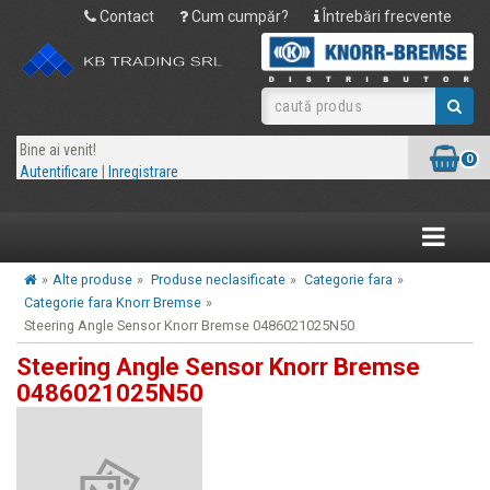
Contact
Cum cumpăr?
Întrebări frecvente
Bine ai venit!
0
Autentificare
|
Inregistrare
Toggle
navigatio
»
Alte produse
»
Produse neclasificate
»
Categorie fara
»
Categorie fara Knorr Bremse
»
Steering Angle Sensor Knorr Bremse 0486021025N50
Steering Angle Sensor Knorr Bremse
0486021025N50