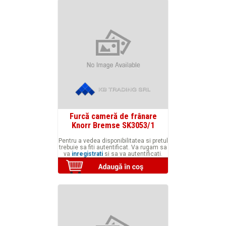
Furcă cameră de frânare
Knorr Bremse SK3053/1
Pentru a vedea disponibilitatea si pretul
trebuie sa fiti autentificat. Va rugam sa
va
inregistrati
si sa va autentificati.