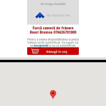
Furcă cameră de frânare
Knorr Bremse 076626701000
Pentru a vedea disponibilitatea si pretul
trebuie sa fiti autentificat. Va rugam sa
va
inregistrati
si sa va autentificati.