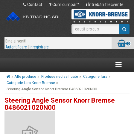
Contact
Cum cumpăr?
Întrebări frecvente
Bine ai venit!
0
Autentificare
|
Inregistrare
Toggle
navigatio
»
Alte produse
»
Produse neclasificate
»
Categorie fara
»
Categorie fara Knorr Bremse
»
Steering Angle Sensor Knorr Bremse 0486021020N00
Steering Angle Sensor Knorr Bremse
0486021020N00