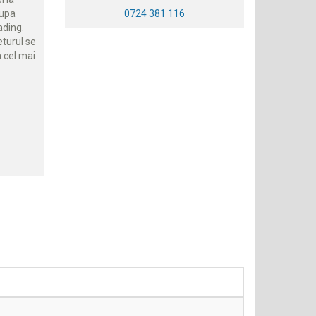
dupa
0724 381 116
ading.
eturul se
n cel mai