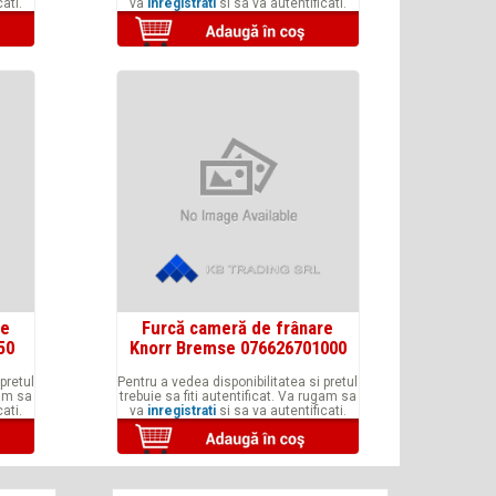
ati.
va
inregistrati
si sa va autentificati.
re
Furcă cameră de frânare
50
Knorr Bremse 076626701000
pretul
Pentru a vedea disponibilitatea si pretul
gam sa
trebuie sa fiti autentificat. Va rugam sa
ati.
va
inregistrati
si sa va autentificati.