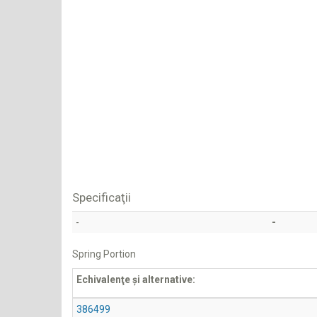
Specificaţii
-
-
Spring Portion
Echivalenţe şi alternative:
386499