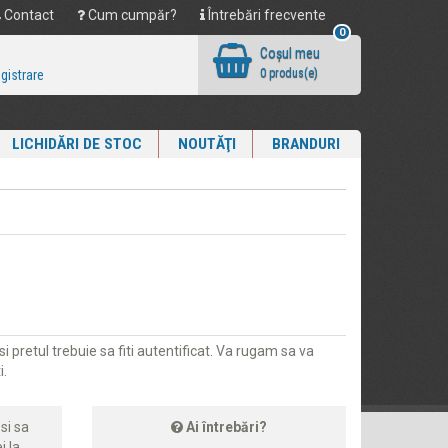
Contact
Cum cumpăr?
Întrebări frecvente
0
Coşul meu
0 produs(e)
egistrare
LICHIDĂRI DE STOC
NOUTĂŢI
BRANDURI
i pretul trebuie sa fiti autentificat. Va rugam sa va
i.
si sa
Ai întrebări?
i la