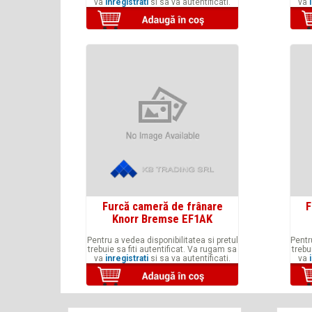
va
inregistrati
si sa va autentificati.
va
Furcă cameră de frânare
F
Knorr Bremse EF1AK
Pentru a vedea disponibilitatea si pretul
Pentr
trebuie sa fiti autentificat. Va rugam sa
trebu
va
inregistrati
si sa va autentificati.
va