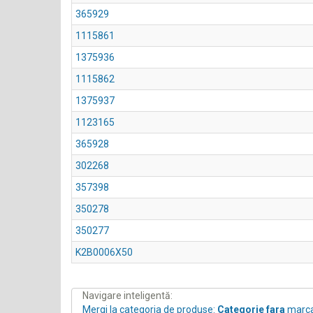
365929
1115861
1375936
1115862
1375937
1123165
365928
302268
357398
350278
350277
K2B0006X50
Navigare inteligentă:
Mergi la categoria de produse:
Categorie fara
marc