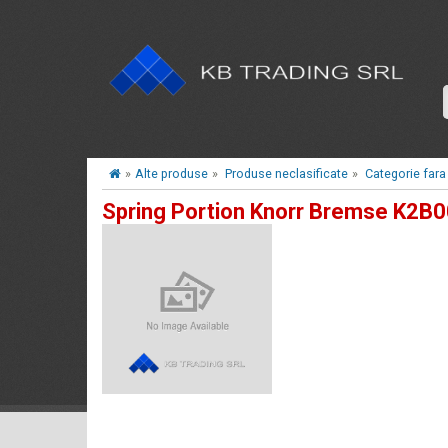
»
Alte produse
»
Produse neclasificate
»
Categorie fara
Spring Portion Knorr Bremse K2B