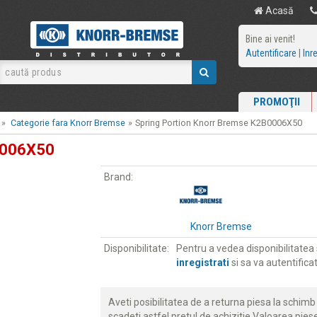
Acasă
Bine ai venit!
Autentificare
|
Inr
PROMOŢII
»
Categorie fara Knorr Bremse
»
Spring Portion Knorr Bremse K2B0006X50
0006X50
Brand:
Knorr Bremse
Disponibilitate:
Pentru a vedea disponibilitatea s
inregistrati
si sa va autentificat
Aveti posibilitatea de a returna piesa la schimb 
scadeti astfel pretul de achizitie Valoarea piese