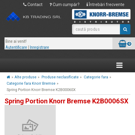
Contact
Cum cumpăr?
Întrebări frecvente
Bine ai venit!
0
Autentificare
|
Inregistrare
Toggle
navigatio
»
Alte produse
»
Produse neclasificate
»
Categorie fara
»
Categorie fara Knorr Bremse
»
Spring Portion Knorr Bremse K2B0006SX
Spring Portion Knorr Bremse K2B0006SX