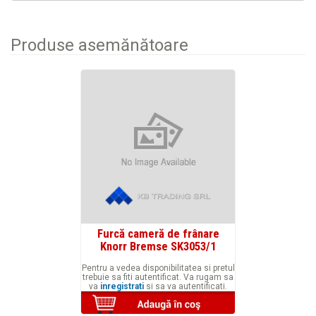
Produse asemănătoare
Furcă cameră de frânare
Knorr Bremse SK3053/1
Pentru a vedea disponibilitatea si pretul
trebuie sa fiti autentificat. Va rugam sa
va
inregistrati
si sa va autentificati.