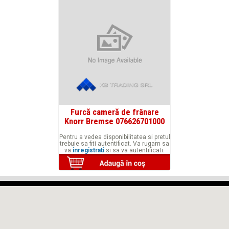
Furcă cameră de frânare
Knorr Bremse 076626701000
Pentru a vedea disponibilitatea si pretul
trebuie sa fiti autentificat. Va rugam sa
va
inregistrati
si sa va autentificati.