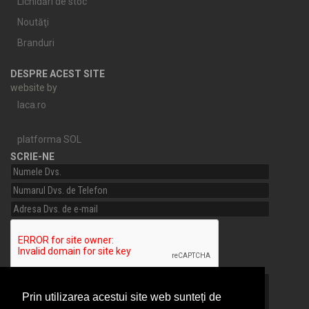
Lichidări de stoc
Noutăţi
Branduri
DESPRE ACEST SITE
website by
laca.ro
platforma SOL
SCRIE-NE
Prin utilizarea acestui site web sunteți de