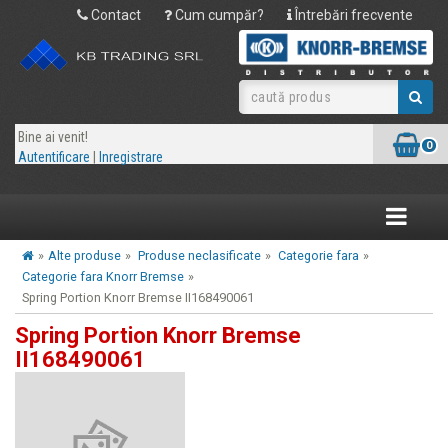
Contact
Cum cumpăr?
Întrebări frecvente
Bine ai venit!
0
Autentificare
|
Inregistrare
Toggle
navigatio
»
Alte produse
»
Produse neclasificate
»
Categorie fara
»
Categorie fara Knorr Bremse
»
Spring Portion Knorr Bremse II168490061
Spring Portion Knorr Bremse
II168490061