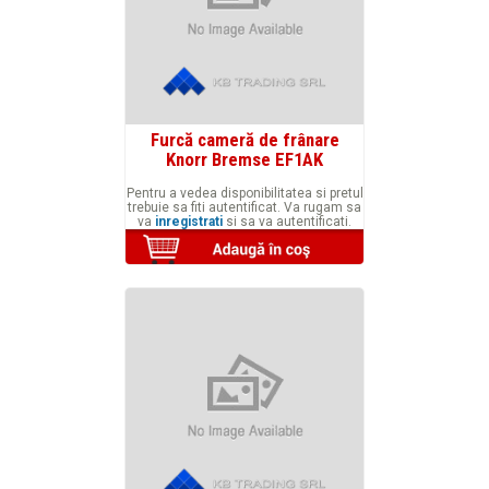
Furcă cameră de frânare
Knorr Bremse EF1AK
Pentru a vedea disponibilitatea si pretul
trebuie sa fiti autentificat. Va rugam sa
va
inregistrati
si sa va autentificati.