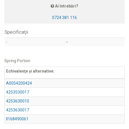
Ai întrebări?
0724 381 116
Specificaţii
-
-
Spring Portion
Echivalenţe şi alternative:
A0054200424
4253530017
4253630010
4253630017
II168490061