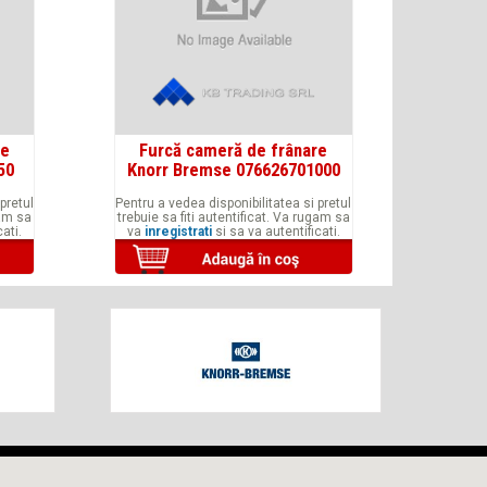
re
Furcă cameră de frânare
50
Knorr Bremse 076626701000
pretul
Pentru a vedea disponibilitatea si pretul
gam sa
trebuie sa fiti autentificat. Va rugam sa
ati.
va
inregistrati
si sa va autentificati.