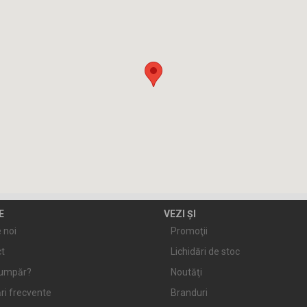
E
VEZI ȘI
 noi
Promoţii
t
Lichidări de stoc
umpăr?
Noutăţi
ri frecvente
Branduri