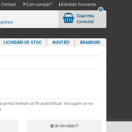
Contact
Cum cumpăr?
Întrebări frecvente
0
Coşul meu
0 produs(e)
egistrare
LICHIDĂRI DE STOC
NOUTĂŢI
BRANDURI
i pretul trebuie sa fiti autentificat. Va rugam sa va
i.
Ai întrebări?