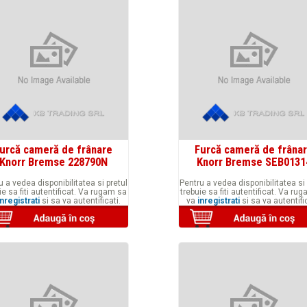
urcă cameră de frânare
Furcă cameră de frâna
Knorr Bremse 228790N
Knorr Bremse SEB0131
u a vedea disponibilitatea si pretul
Pentru a vedea disponibilitatea si 
ie sa fiti autentificat. Va rugam sa
trebuie sa fiti autentificat. Va ru
inregistrati
si sa va autentificati.
va
inregistrati
si sa va autentific