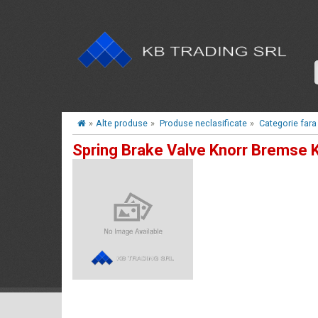
»
Alte produse
»
Produse neclasificate
»
Categorie fara
Spring Brake Valve Knorr Bremse