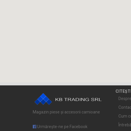
CITEȘT
Despre
Contac
Magazin piese și accesorii camioane
Cum c
Întrebă
Urmărește-ne pe Facebook