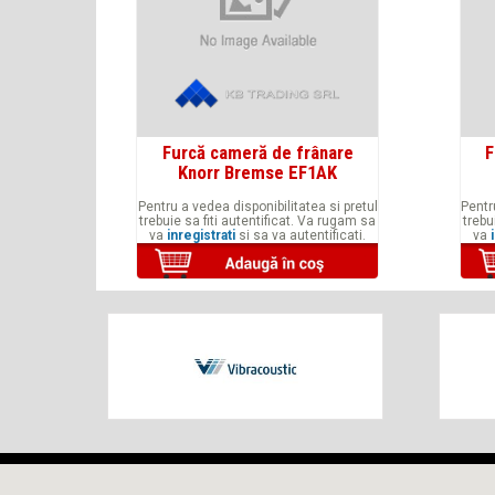
Furcă cameră de frânare
F
Knorr Bremse EF1AK
Pentru a vedea disponibilitatea si pretul
Pentr
trebuie sa fiti autentificat. Va rugam sa
trebu
va
inregistrati
si sa va autentificati.
va