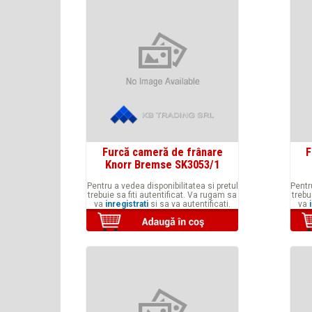
Furcă cameră de frânare
F
Knorr Bremse SK3053/1
Pentru a vedea disponibilitatea si pretul
Pentr
trebuie sa fiti autentificat. Va rugam sa
trebu
va
inregistrati
si sa va autentificati.
va