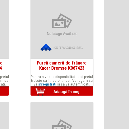
re
Furcă cameră de frânare
4
Knorr Bremse K067423
pretul
Pentru a vedea disponibilitatea si pretul
gam sa
trebuie sa fiti autentificat. Va rugam sa
ati.
va
inregistrati
si sa va autentificati.