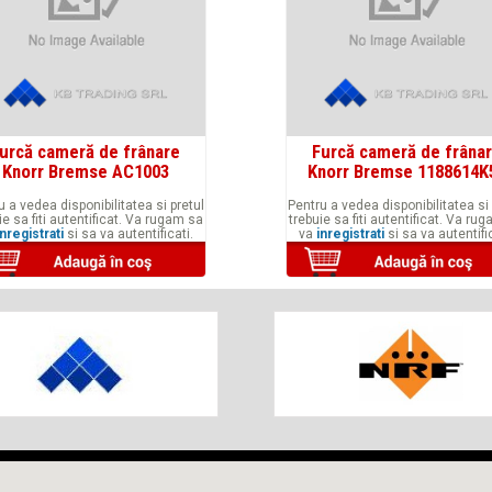
urcă cameră de frânare
Furcă cameră de frâna
Knorr Bremse AC1003
Knorr Bremse 1188614K
u a vedea disponibilitatea si pretul
Pentru a vedea disponibilitatea si 
ie sa fiti autentificat. Va rugam sa
trebuie sa fiti autentificat. Va ru
inregistrati
si sa va autentificati.
va
inregistrati
si sa va autentific