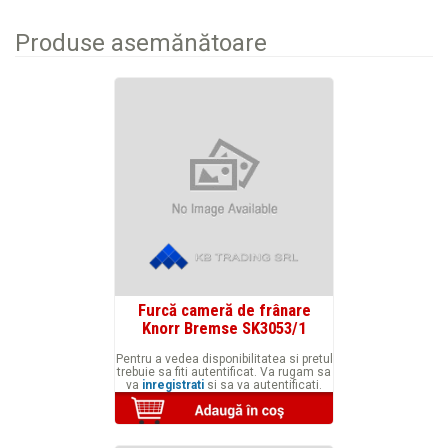
Produse asemănătoare
Furcă cameră de frânare
Knorr Bremse SK3053/1
Pentru a vedea disponibilitatea si pretul
trebuie sa fiti autentificat. Va rugam sa
va
inregistrati
si sa va autentificati.