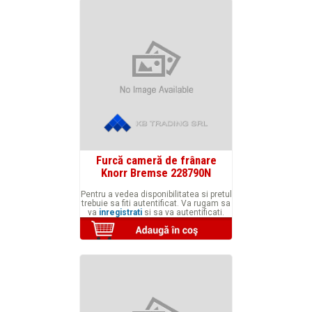
Furcă cameră de frânare
Knorr Bremse 228790N
Pentru a vedea disponibilitatea si pretul
trebuie sa fiti autentificat. Va rugam sa
va
inregistrati
si sa va autentificati.