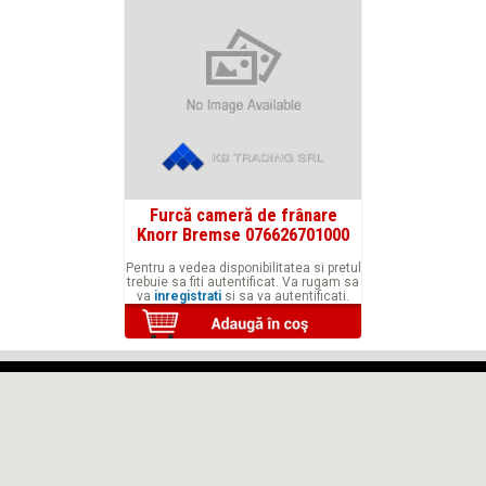
Furcă cameră de frânare
Knorr Bremse 076626701000
Pentru a vedea disponibilitatea si pretul
trebuie sa fiti autentificat. Va rugam sa
va
inregistrati
si sa va autentificati.