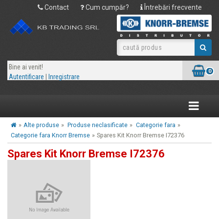
Contact
Cum cumpăr?
Întrebări frecvente
Bine ai venit!
0
Autentificare
|
Inregistrare
Toggle
navigatio
»
Alte produse
»
Produse neclasificate
»
Categorie fara
»
Categorie fara Knorr Bremse
»
Spares Kit Knorr Bremse I72376
Spares Kit Knorr Bremse I72376