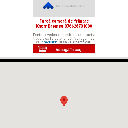
Furcă cameră de frânare
Knorr Bremse 076626701000
Pentru a vedea disponibilitatea si pretul
trebuie sa fiti autentificat. Va rugam sa
va
inregistrati
si sa va autentificati.