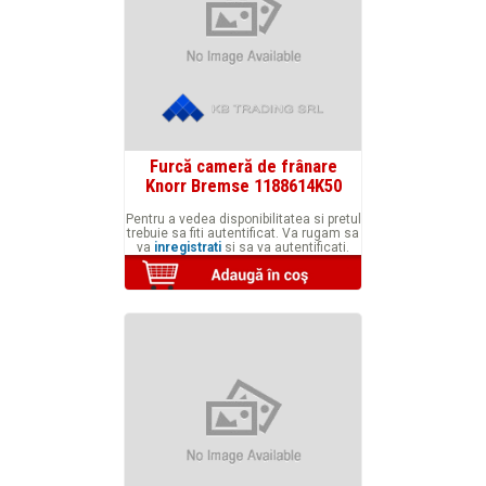
Furcă cameră de frânare
Knorr Bremse 1188614K50
Pentru a vedea disponibilitatea si pretul
trebuie sa fiti autentificat. Va rugam sa
va
inregistrati
si sa va autentificati.