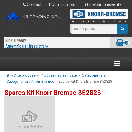
Contact
Cum cumpăr?
Întrebări frecvente
Bine ai venit!
0
Autentificare
|
Inregistrare
Toggle
navigatio
»
Alte produse
»
Produse neclasificate
»
Categorie fara
»
Categorie fara Knorr Bremse
»
Spares Kit Knorr Bremse 352823
Spares Kit Knorr Bremse 352823