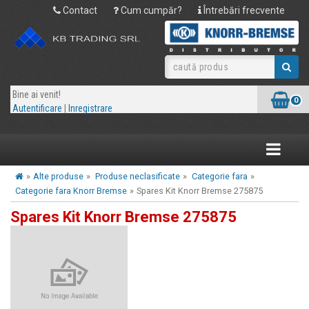
Contact
Cum cumpăr?
Întrebări frecvente
Bine ai venit!
0
Autentificare
|
Inregistrare
Toggle
navigatio
»
Alte produse
»
Produse neclasificate
»
Categorie fara
»
Categorie fara Knorr Bremse
»
Spares Kit Knorr Bremse 275875
Spares Kit Knorr Bremse 275875