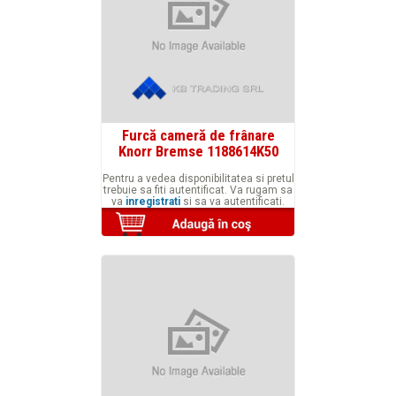
Furcă cameră de frânare
Knorr Bremse 1188614K50
Pentru a vedea disponibilitatea si pretul
trebuie sa fiti autentificat. Va rugam sa
va
inregistrati
si sa va autentificati.