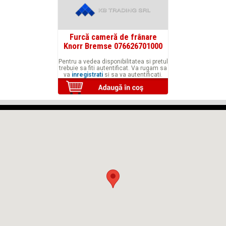
Furcă cameră de frânare
Knorr Bremse 076626701000
Pentru a vedea disponibilitatea si pretul
trebuie sa fiti autentificat. Va rugam sa
va
inregistrati
si sa va autentificati.