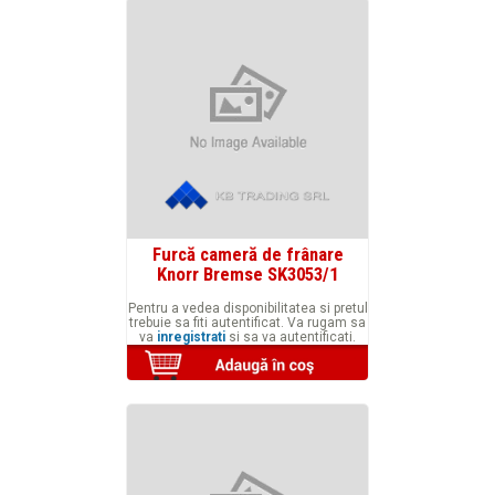
Furcă cameră de frânare
Knorr Bremse SK3053/1
Pentru a vedea disponibilitatea si pretul
trebuie sa fiti autentificat. Va rugam sa
va
inregistrati
si sa va autentificati.