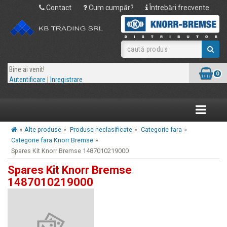
Contact
Cum cumpăr?
Întrebări frecvente
Bine ai venit!
0
Autentificare
|
Inregistrare
Toggle
navigatio
»
Alte produse
»
Produse neclasificate
»
Categorie fara
»
Categorie fara Knorr Bremse
»
Spares Kit Knorr Bremse 1487010219000
Spares Kit Knorr Bremse
1487010219000