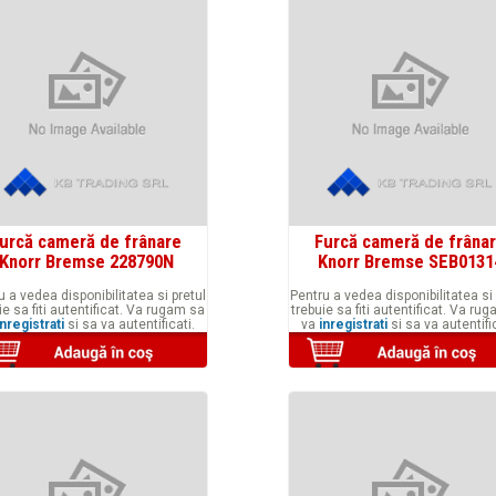
urcă cameră de frânare
Furcă cameră de frâna
Knorr Bremse 228790N
Knorr Bremse SEB0131
u a vedea disponibilitatea si pretul
Pentru a vedea disponibilitatea si 
ie sa fiti autentificat. Va rugam sa
trebuie sa fiti autentificat. Va ru
inregistrati
si sa va autentificati.
va
inregistrati
si sa va autentific