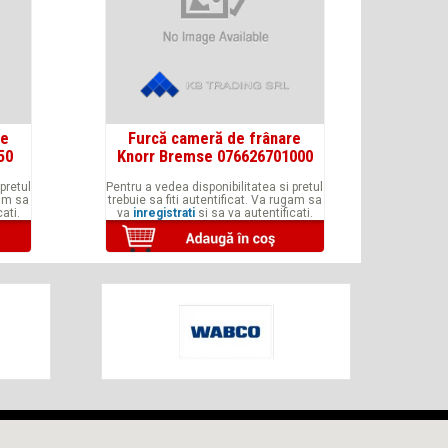
re
Furcă cameră de frânare
50
Knorr Bremse 076626701000
pretul
Pentru a vedea disponibilitatea si pretul
gam sa
trebuie sa fiti autentificat. Va rugam sa
ati.
va
inregistrati
si sa va autentificati.