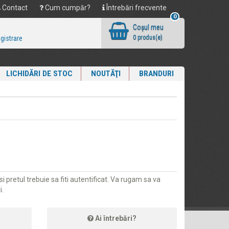
Contact
Cum cumpăr?
Întrebări frecvente
0
Coşul meu
0 produs(e)
egistrare
LICHIDĂRI DE STOC
NOUTĂŢI
BRANDURI
i pretul trebuie sa fiti autentificat. Va rugam sa va
i.
Ai întrebări?