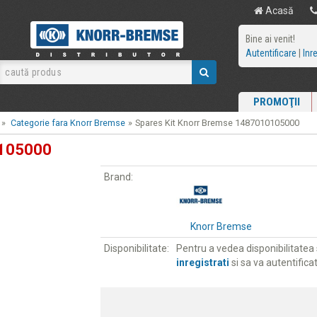
Acasă
Bine ai venit!
Autentificare
|
Inr
PROMOŢII
»
Categorie fara Knorr Bremse
»
Spares Kit Knorr Bremse 1487010105000
0105000
Brand:
Knorr Bremse
Disponibilitate:
Pentru a vedea disponibilitatea s
inregistrati
si sa va autentificat