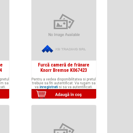
re
Furcă cameră de frânare
4
Knorr Bremse K067423
pretul
Pentru a vedea disponibilitatea si pretul
gam sa
trebuie sa fiti autentificat. Va rugam sa
ati.
va
inregistrati
si sa va autentificati.