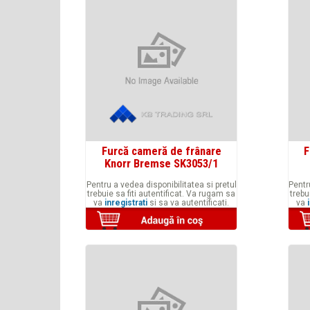
Furcă cameră de frânare
F
Knorr Bremse SK3053/1
Pentru a vedea disponibilitatea si pretul
Pentr
trebuie sa fiti autentificat. Va rugam sa
trebu
va
inregistrati
si sa va autentificati.
va