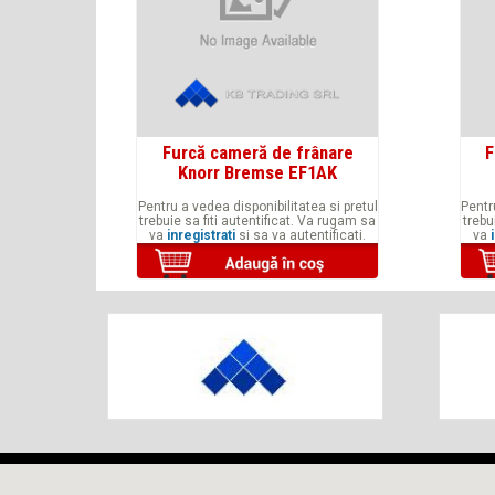
Furcă cameră de frânare
F
Knorr Bremse EF1AK
Pentru a vedea disponibilitatea si pretul
Pentr
trebuie sa fiti autentificat. Va rugam sa
trebu
va
inregistrati
si sa va autentificati.
va