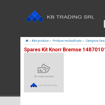
»
Alte produse
»
Produse neclasificate
»
Categorie fara
Spares Kit Knorr Bremse 148701