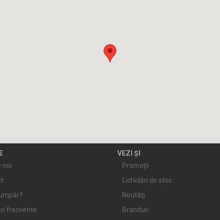
E
VEZI ȘI
 noi
Promoţii
t
Lichidări de stoc
umpăr?
Noutăţi
ri frecvente
Branduri