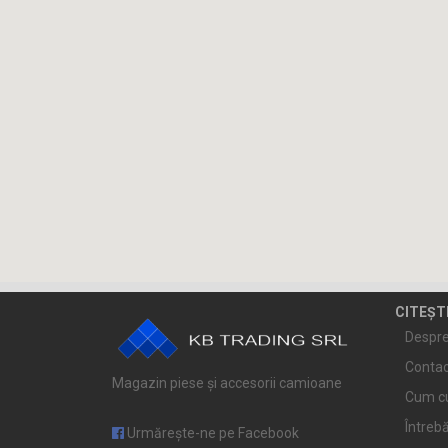
CITEȘT
Despre
Contac
Magazin piese și accesorii camioane
Cum c
Întrebă
Urmărește-ne pe Facebook