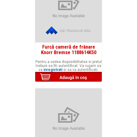
Furcă cameră de frânare
Knorr Bremse 1188614K50
Pentru a vedea disponibilitatea si pretul
trebuie sa fiti autentificat. Va rugam sa
va
inregistrati
si sa va autentificati.