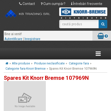
Contact
Cum cumpăr?
Întrebări frecvente
Bine ai venit!
0
Autentificare
|
Inregistrare
Toggle
navigatio
»
Alte produse
»
Produse neclasificate
»
Categorie fara
»
Categorie fara Knorr Bremse
»
Spares Kit Knorr Bremse 107969N
Spares Kit Knorr Bremse 107969N