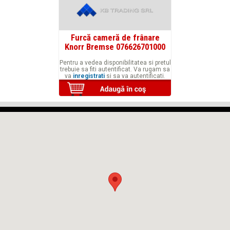
Furcă cameră de frânare
Knorr Bremse 076626701000
Pentru a vedea disponibilitatea si pretul
trebuie sa fiti autentificat. Va rugam sa
va
inregistrati
si sa va autentificati.