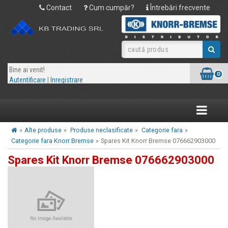
Contact
Cum cumpăr?
Întrebări frecvente
Bine ai venit!
0
Autentificare
|
Inregistrare
Toggle
navigatio
»
Alte produse
»
Produse neclasificate
»
Categorie fara
»
Categorie fara Knorr Bremse
»
Spares Kit Knorr Bremse 076662903000
Spares Kit Knorr Bremse 076662903000