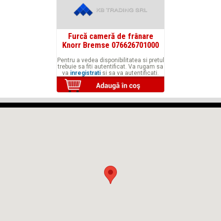
Furcă cameră de frânare
Knorr Bremse 076626701000
Pentru a vedea disponibilitatea si pretul
trebuie sa fiti autentificat. Va rugam sa
va
inregistrati
si sa va autentificati.