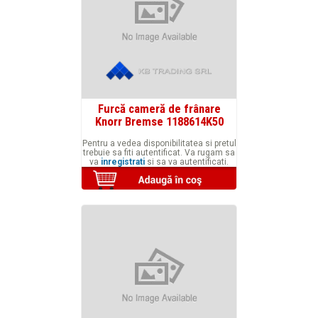
Furcă cameră de frânare
Knorr Bremse 1188614K50
Pentru a vedea disponibilitatea si pretul
trebuie sa fiti autentificat. Va rugam sa
va
inregistrati
si sa va autentificati.