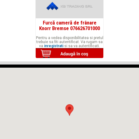
Furcă cameră de frânare
Knorr Bremse 076626701000
Pentru a vedea disponibilitatea si pretul
trebuie sa fiti autentificat. Va rugam sa
va
inregistrati
si sa va autentificati.