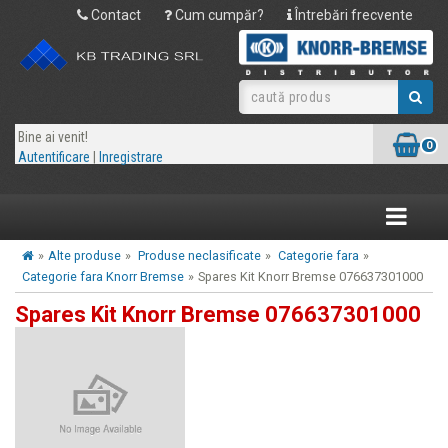
Contact
Cum cumpăr?
Întrebări frecvente
Bine ai venit!
0
Autentificare
|
Inregistrare
Toggle
navigatio
»
Alte produse
»
Produse neclasificate
»
Categorie fara
»
Categorie fara Knorr Bremse
»
Spares Kit Knorr Bremse 076637301000
Spares Kit Knorr Bremse 076637301000