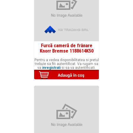
Furcă cameră de frânare
Knorr Bremse 1188614K50
Pentru a vedea disponibilitatea si pretul
trebuie sa fiti autentificat. Va rugam sa
va
inregistrati
si sa va autentificati.