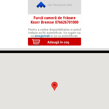
Furcă cameră de frânare
Knorr Bremse 076626701000
Pentru a vedea disponibilitatea si pretul
trebuie sa fiti autentificat. Va rugam sa
va
inregistrati
si sa va autentificati.