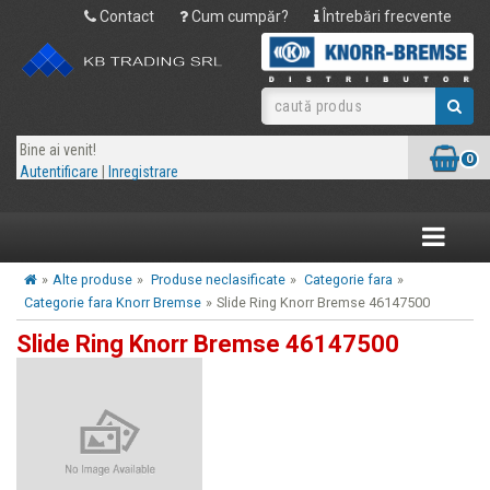
Contact
Cum cumpăr?
Întrebări frecvente
Bine ai venit!
0
Autentificare
|
Inregistrare
Toggle
navigatio
»
Alte produse
»
Produse neclasificate
»
Categorie fara
»
Categorie fara Knorr Bremse
»
Slide Ring Knorr Bremse 46147500
Slide Ring Knorr Bremse 46147500