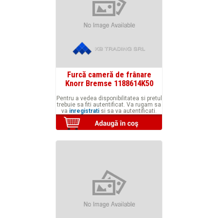
Furcă cameră de frânare
Knorr Bremse 1188614K50
Pentru a vedea disponibilitatea si pretul
trebuie sa fiti autentificat. Va rugam sa
va
inregistrati
si sa va autentificati.