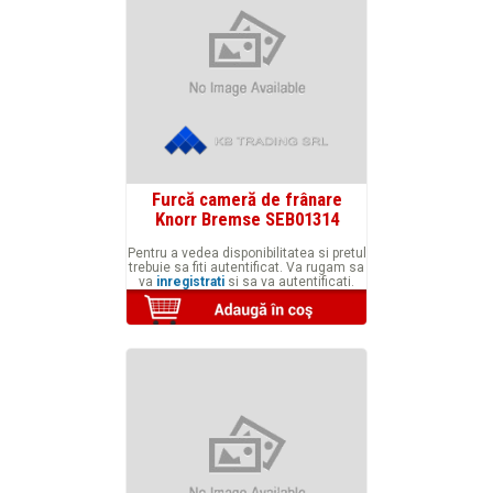
Furcă cameră de frânare
Knorr Bremse SEB01314
Pentru a vedea disponibilitatea si pretul
trebuie sa fiti autentificat. Va rugam sa
va
inregistrati
si sa va autentificati.