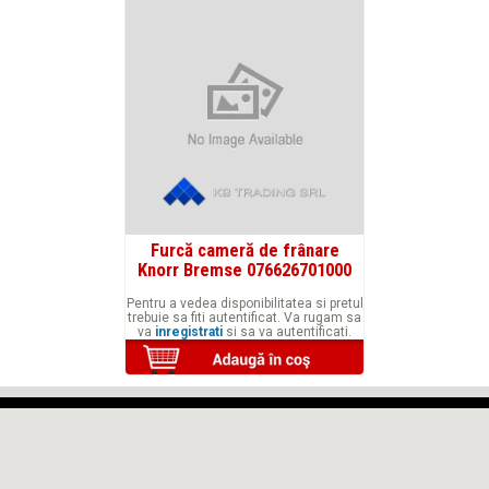
Furcă cameră de frânare
Knorr Bremse 076626701000
Pentru a vedea disponibilitatea si pretul
trebuie sa fiti autentificat. Va rugam sa
va
inregistrati
si sa va autentificati.