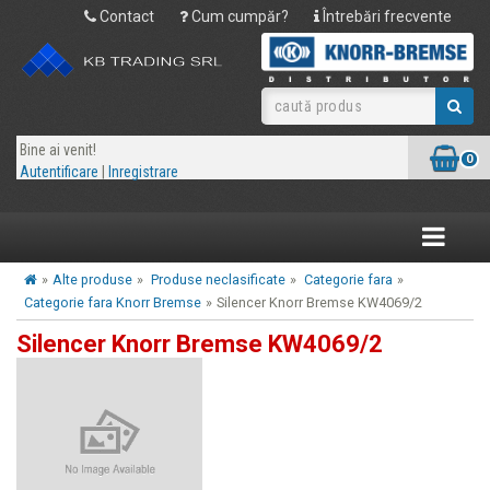
Contact
Cum cumpăr?
Întrebări frecvente
Bine ai venit!
0
Autentificare
|
Inregistrare
Toggle
navigatio
»
Alte produse
»
Produse neclasificate
»
Categorie fara
»
Categorie fara Knorr Bremse
»
Silencer Knorr Bremse KW4069/2
Silencer Knorr Bremse KW4069/2