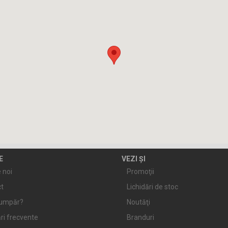
E
VEZI ȘI
 noi
Promoţii
t
Lichidări de stoc
umpăr?
Noutăţi
ri frecvente
Branduri