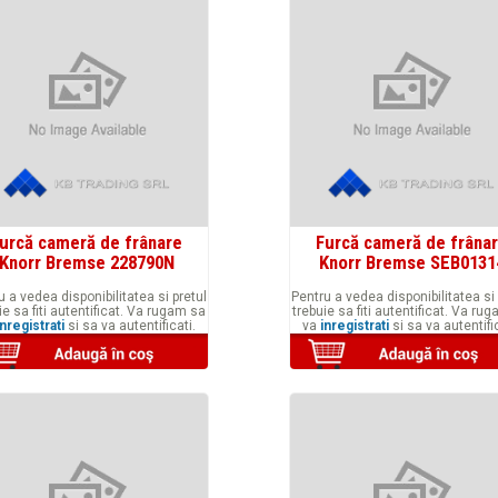
urcă cameră de frânare
Furcă cameră de frâna
Knorr Bremse 228790N
Knorr Bremse SEB0131
u a vedea disponibilitatea si pretul
Pentru a vedea disponibilitatea si 
ie sa fiti autentificat. Va rugam sa
trebuie sa fiti autentificat. Va ru
inregistrati
si sa va autentificati.
va
inregistrati
si sa va autentific