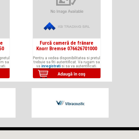
re
Furcă cameră de frânare
50
Knorr Bremse 076626701000
pretul
Pentru a vedea disponibilitatea si pretul
gam sa
trebuie sa fiti autentificat. Va rugam sa
ati.
va
inregistrati
si sa va autentificati.