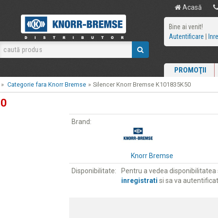
Acasă
Bine ai venit!
Autentificare
|
Inr
PROMOŢII
»
Categorie fara Knorr Bremse
»
Silencer Knorr Bremse K101835K50
50
Brand:
Knorr Bremse
Disponibilitate:
Pentru a vedea disponibilitatea s
inregistrati
si sa va autentificat