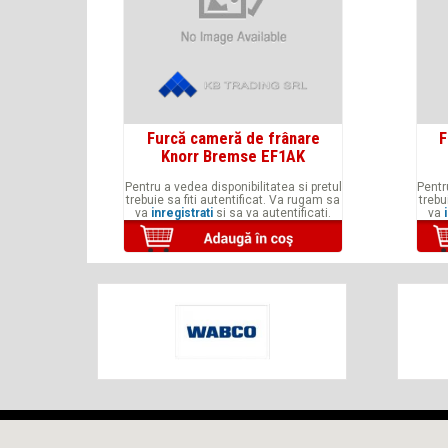
Furcă cameră de frânare
F
Knorr Bremse EF1AK
Pentru a vedea disponibilitatea si pretul
Pentr
trebuie sa fiti autentificat. Va rugam sa
trebu
va
inregistrati
si sa va autentificati.
va