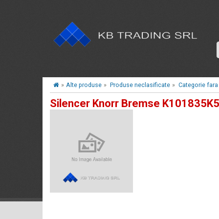
»
Alte produse
»
Produse neclasificate
»
Categorie fara
Silencer Knorr Bremse K101835K