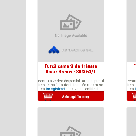
Furcă cameră de frânare
F
Knorr Bremse SK3053/1
Pentru a vedea disponibilitatea si pretul
Pentr
trebuie sa fiti autentificat. Va rugam sa
trebu
va
inregistrati
si sa va autentificati.
va