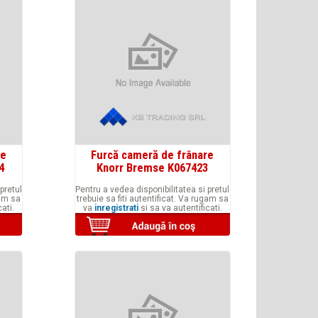
re
Furcă cameră de frânare
4
Knorr Bremse K067423
pretul
Pentru a vedea disponibilitatea si pretul
gam sa
trebuie sa fiti autentificat. Va rugam sa
ati.
va
inregistrati
si sa va autentificati.