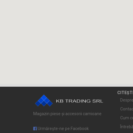
CITEȘT
Despre
Contac
Magazin piese și accesorii camioane
Cum c
Întrebă
Urmărește-ne pe Facebook