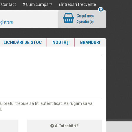
Contact
Cum cumpăr?
Întrebări frecvente
0
Coşul meu
0 produs(e)
egistrare
LICHIDĂRI DE STOC
NOUTĂŢI
BRANDURI
i pretul trebuie sa fiti autentificat. Va rugam sa va
i.
Ai întrebări?