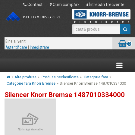
Contact
Cum cumpăr?
Întrebări frecvente
Bine ai venit!
0
Autentificare
|
Inregistrare
Toggle
navigatio
»
Alte produse
»
Produse neclasificate
»
Categorie fara
»
Categorie fara Knorr Bremse
»
Silencer Knorr Bremse 1487010334000
Silencer Knorr Bremse 1487010334000