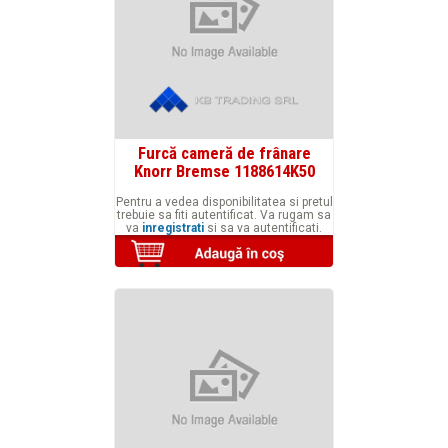
Furcă cameră de frânare
Knorr Bremse 1188614K50
Pentru a vedea disponibilitatea si pretul
trebuie sa fiti autentificat. Va rugam sa
va
inregistrati
si sa va autentificati.