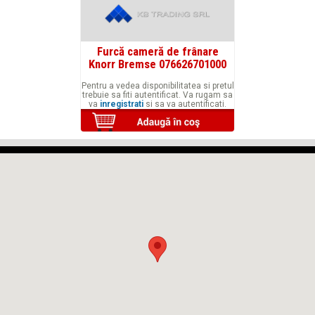
Furcă cameră de frânare
Knorr Bremse 076626701000
Pentru a vedea disponibilitatea si pretul
trebuie sa fiti autentificat. Va rugam sa
va
inregistrati
si sa va autentificati.