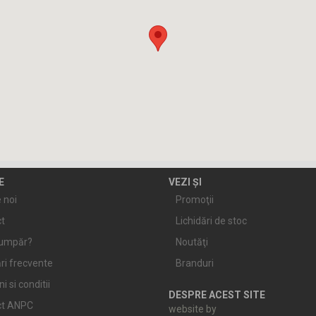
E
VEZI ȘI
 noi
Promoţii
t
Lichidări de stoc
umpăr?
Noutăţi
ri frecvente
Branduri
 si conditii
DESPRE ACEST SITE
ct ANPC
website by