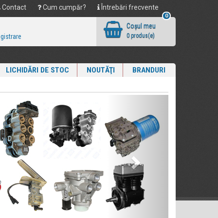
Contact
Cum cumpăr?
Întrebări frecvente
0
Coşul meu
0 produs(e)
egistrare
LICHIDĂRI DE STOC
NOUTĂŢI
BRANDURI
Next