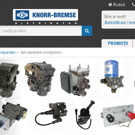
Acasă
Bine ai venit!
Autentificare
|
Inr
PROMOŢII
 reparație
»
Set reparatie compresor
Previous