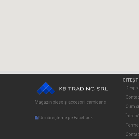
CITEȘT
Despre
Contac
Magazin piese și accesorii camioane
Cum c
Întrebă
Urmărește-ne pe Facebook
Termeni
Conta