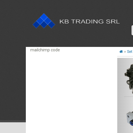
mailchimp code
»
Set