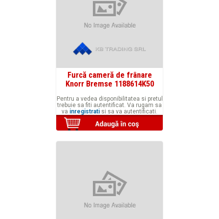
Furcă cameră de frânare
Knorr Bremse 1188614K50
Pentru a vedea disponibilitatea si pretul
trebuie sa fiti autentificat. Va rugam sa
va
inregistrati
si sa va autentificati.