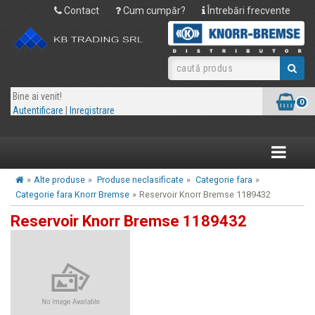
Contact
Cum cumpăr?
Întrebări frecvente
Bine ai venit!
0
Autentificare
|
Inregistrare
Toggle
navigatio
»
Alte produse
»
Produse neclasificate
»
Categorie fara
»
Categorie fara Knorr Bremse
»
Reservoir Knorr Bremse 1189432
Reservoir Knorr Bremse 1189432