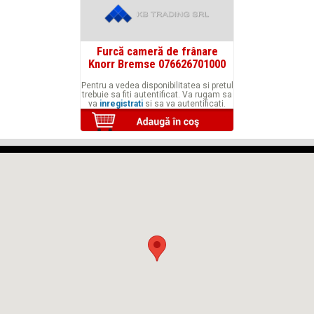
Furcă cameră de frânare
Knorr Bremse 076626701000
Pentru a vedea disponibilitatea si pretul
trebuie sa fiti autentificat. Va rugam sa
va
inregistrati
si sa va autentificati.