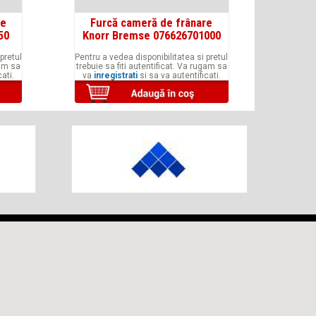
re
Furcă cameră de frânare
50
Knorr Bremse 076626701000
pretul
Pentru a vedea disponibilitatea si pretul
gam sa
trebuie sa fiti autentificat. Va rugam sa
ati.
va
inregistrati
si sa va autentificati.