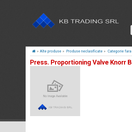
»
Alte produse
»
Produse neclasificate
»
Categorie fara
Press. Proportioning Valve Knorr