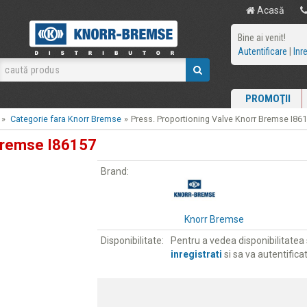
Acasă
Bine ai venit!
Autentificare
|
Inr
PROMOŢII
»
Categorie fara Knorr Bremse
»
Press. Proportioning Valve Knorr Bremse I86
 Bremse I86157
Brand:
Knorr Bremse
Disponibilitate:
Pentru a vedea disponibilitatea s
inregistrati
si sa va autentificat