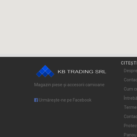
CITEȘT
Despre
Contac
Magazin piese și accesorii camioane
Cum c
Întrebă
Urmărește-ne pe Facebook
Termeni
Conta
Protec
Panou 