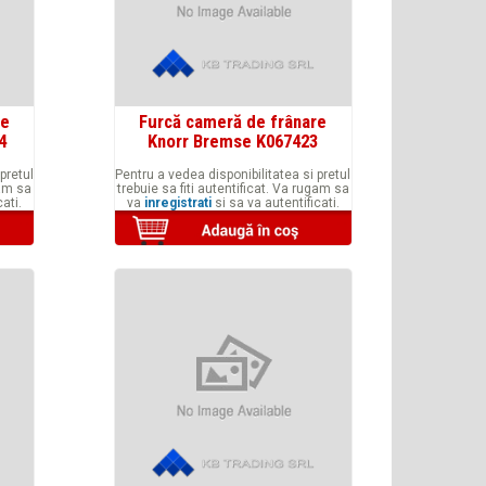
re
Furcă cameră de frânare
4
Knorr Bremse K067423
pretul
Pentru a vedea disponibilitatea si pretul
gam sa
trebuie sa fiti autentificat. Va rugam sa
ati.
va
inregistrati
si sa va autentificati.