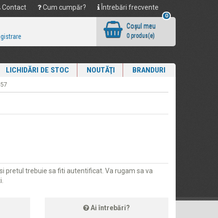
Contact
Cum cumpăr?
Întrebări frecvente
0
Coşul meu
0 produs(e)
egistrare
LICHIDĂRI DE STOC
NOUTĂŢI
BRANDURI
157
i pretul trebuie sa fiti autentificat. Va rugam sa va
i.
Ai întrebări?