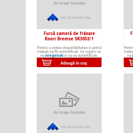
Furcă cameră de frânare
F
Knorr Bremse SK3053/1
Pentru a vedea disponibilitatea si pretul
Pentr
trebuie sa fiti autentificat. Va rugam sa
trebu
va
inregistrati
si sa va autentificati.
va