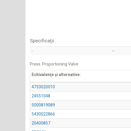
Specificaţii
-
-
Press. Proportioning Valve
Echivalenţe şi alternative:
4733020010
24551048
5000819089
5430022866
20400857