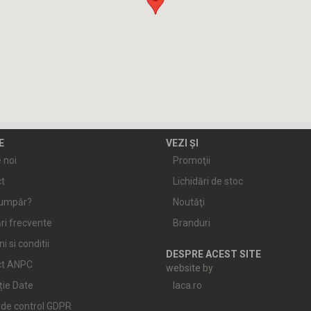
E
VEZI ȘI
 noi
Promoţii
t
Lichidări de stoc
umpăr?
Noutăţi
ri frecvente
Branduri
 si conditii
DESPRE ACEST SITE
ct ANPC
website by
ție Date
laca.ro
de control GDPR