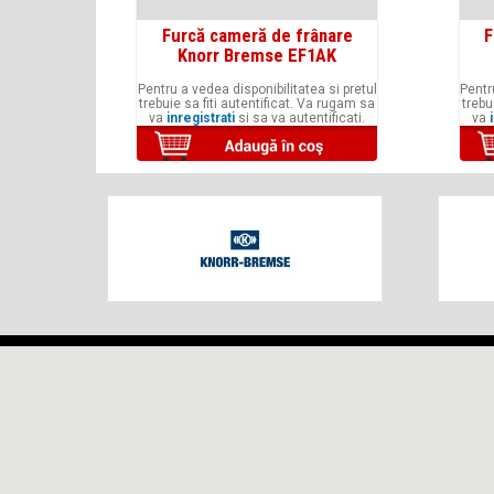
Furcă cameră de frânare
F
Knorr Bremse EF1AK
Pentru a vedea disponibilitatea si pretul
Pentr
trebuie sa fiti autentificat. Va rugam sa
trebu
va
inregistrati
si sa va autentificati.
va