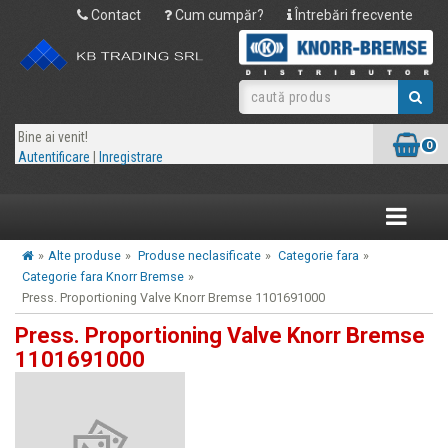
Contact
Cum cumpăr?
Întrebări frecvente
Bine ai venit!
0
Autentificare
|
Inregistrare
Toggle
navigatio
»
Alte produse
»
Produse neclasificate
»
Categorie fara
»
Categorie fara Knorr Bremse
»
Press. Proportioning Valve Knorr Bremse 1101691000
Press. Proportioning Valve Knorr Bremse
1101691000