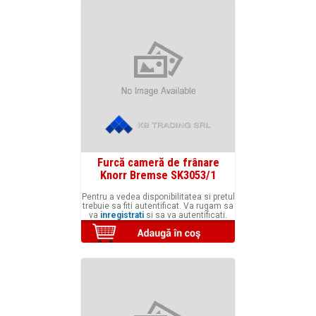
Furcă cameră de frânare
Knorr Bremse SK3053/1
Pentru a vedea disponibilitatea si pretul
trebuie sa fiti autentificat. Va rugam sa
va
inregistrati
si sa va autentificati.