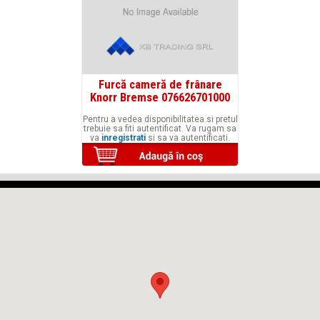
Furcă cameră de frânare
Knorr Bremse 076626701000
Pentru a vedea disponibilitatea si pretul
trebuie sa fiti autentificat. Va rugam sa
va
inregistrati
si sa va autentificati.