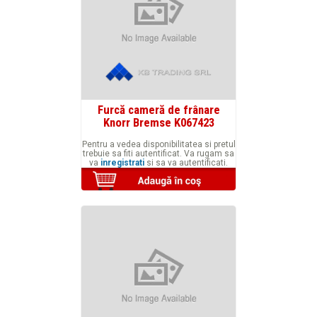
Furcă cameră de frânare
Knorr Bremse K067423
Pentru a vedea disponibilitatea si pretul
trebuie sa fiti autentificat. Va rugam sa
va
inregistrati
si sa va autentificati.