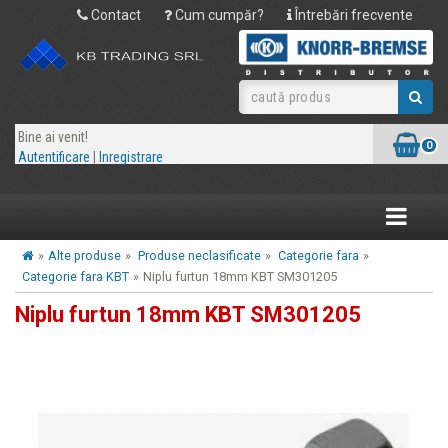
Contact
Cum cumpăr?
Întrebări frecvente
Bine ai venit!
0
Autentificare
|
Inregistrare
Toggle
navigatio
»
Alte produse
»
Produse neclasificate
»
Categorie fara
»
Categorie fara KBT
»
Niplu furtun 18mm KBT SM301205
Niplu furtun 18mm KBT SM301205