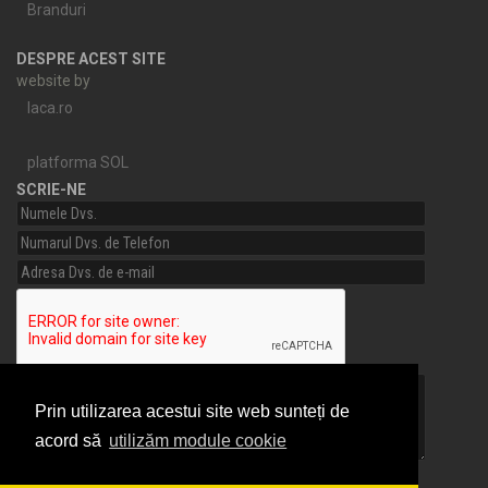
Branduri
DESPRE ACEST SITE
website by
laca.ro
platforma SOL
SCRIE-NE
Prin utilizarea acestui site web sunteți de
acord să
utilizăm module cookie
Am citit si sunt de acord cu
Termeni si conditii