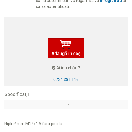
sa fiti autentificat. Va rugam sa va
inregistrati
si
sa va autentificati.
Ai întrebări?
0724 381 116
Specificaţii
-
-
Niplu 6mm M12x1.5 fara piulita