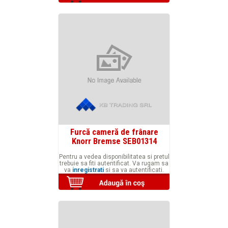
Furcă cameră de frânare
Knorr Bremse SEB01314
Pentru a vedea disponibilitatea si pretul
trebuie sa fiti autentificat. Va rugam sa
va
inregistrati
si sa va autentificati.