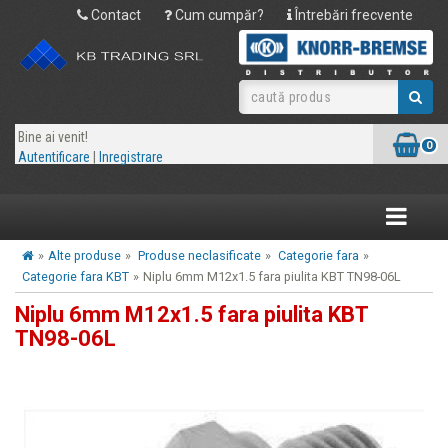
Contact
Cum cumpăr?
Întrebări frecvente
Bine ai venit!
0
Autentificare
|
Inregistrare
Toggle
navigatio
»
Alte produse
»
Produse neclasificate
»
Categorie fara
»
Categorie fara KBT
»
Niplu 6mm M12x1.5 fara piulita KBT TN98-06L
Niplu 6mm M12x1.5 fara piulita KBT
TN98-06L