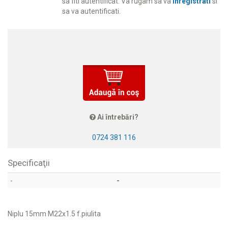
sa fiti autentificat. Va rugam sa va
inregistrati
si
sa va autentificati.
Ai întrebări?
0724 381 116
Specificaţii
-
-
Niplu 15mm M22x1.5 f.piulita