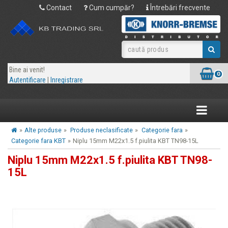
Contact
Cum cumpăr?
Întrebări frecvente
Bine ai venit!
0
Autentificare
|
Inregistrare
Toggle
navigatio
»
Alte produse
»
Produse neclasificate
»
Categorie fara
»
Categorie fara KBT
»
Niplu 15mm M22x1.5 f.piulita KBT TN98-15L
Niplu 15mm M22x1.5 f.piulita KBT TN98-
15L