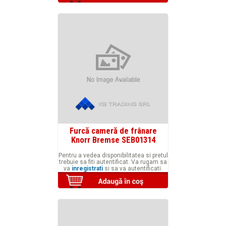
Furcă cameră de frânare
Knorr Bremse SEB01314
Pentru a vedea disponibilitatea si pretul
trebuie sa fiti autentificat. Va rugam sa
va
inregistrati
si sa va autentificati.