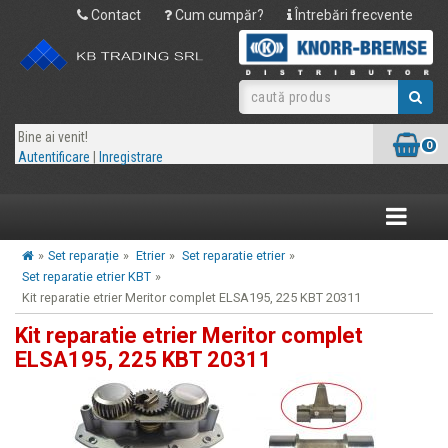
Contact
Cum cumpăr?
Întrebări frecvente
Bine ai venit!
0
Autentificare
|
Inregistrare
Toggle
navigatio
»
Set reparație
»
Etrier
»
Set reparatie etrier
»
Set reparatie etrier KBT
»
Kit reparatie etrier Meritor complet ELSA195, 225 KBT 20311
Kit reparatie etrier Meritor complet
ELSA195, 225 KBT 20311