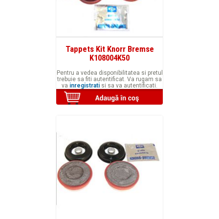
Tappets Kit Knorr Bremse
K108004K50
Pentru a vedea disponibilitatea si pretul
trebuie sa fiti autentificat. Va rugam sa
va
inregistrati
si sa va autentificati.