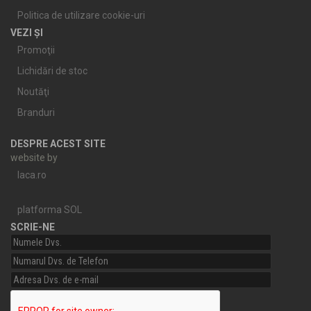
Politica de utilizare cookie-uri
VEZI ȘI
Promoţii
Lichidări de stoc
Noutăţi
Branduri
DESPRE ACEST SITE
website by
laca.ro
platforma SOL
SCRIE-NE