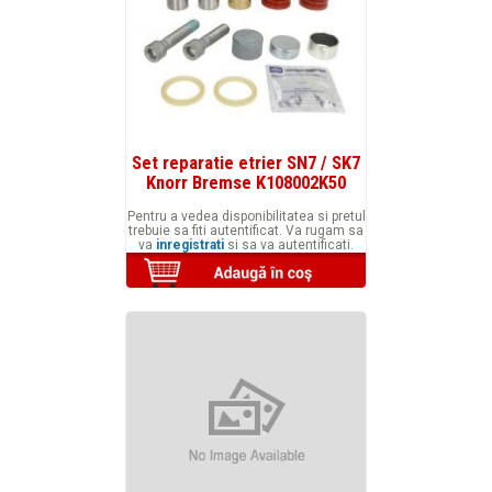
Set reparatie etrier SN7 / SK7
Knorr Bremse K108002K50
Pentru a vedea disponibilitatea si pretul
trebuie sa fiti autentificat. Va rugam sa
va
inregistrati
si sa va autentificati.