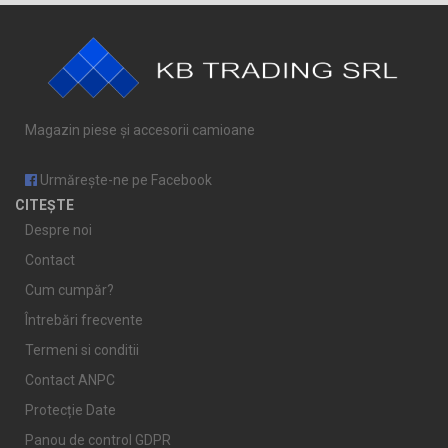
Magazin piese și accesorii camioane
Urmărește-ne pe Facebook
CITEȘTE
Despre noi
Contact
Cum cumpăr?
Întrebări frecvente
Termeni si conditii
Contact ANPC
Protecție Date
Panou de control GDPR