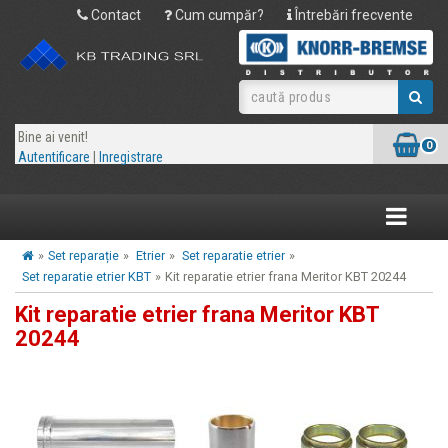
Contact
Cum cumpăr?
Întrebări frecvente
Bine ai venit!
0
Autentificare
|
Inregistrare
Toggle
navigatio
»
Set reparație
»
Etrier
»
Set reparatie etrier
»
Set reparatie etrier KBT
»
Kit reparatie etrier frana Meritor KBT 20244
Kit reparatie etrier frana Meritor KBT
20244