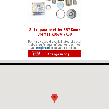
Set reparatie etrier SB7 Knorr
Bremse K067417K50
Pentru a vedea disponibilitatea si pretul
trebuie sa fiti autentificat. Va rugam sa
va
inregistrati
si sa va autentificati.