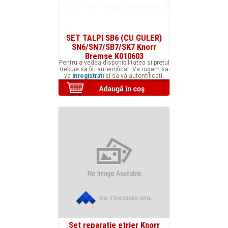
SET TALPI SB6 (CU GULER)
SN6/SN7/SB7/SK7 Knorr
Bremse K010603
Pentru a vedea disponibilitatea si pretul
trebuie sa fiti autentificat. Va rugam sa
va
inregistrati
si sa va autentificati.
Set reparatie etrier Knorr