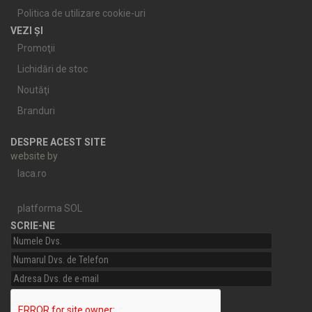
Politica de utilizare cookie-uri
VEZI ȘI
Promoţii
Lichidări de stoc
Noutăţi
Branduri
DESPRE ACEST SITE
website by
laca.ro
platforma SOL
SCRIE-NE