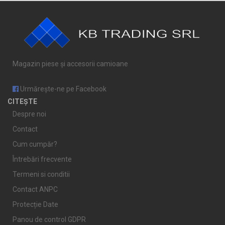
Magazin piese și accesorii camioane
Urmărește-ne pe Facebook
CITEȘTE
Despre noi
Contact
Cum cumpăr?
Întrebări frecvente
Termeni si conditii
Contact ANPC
Protecție Date
Panou de control GDPR