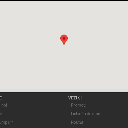
E
VEZI ȘI
 noi
Promoţii
t
Lichidări de stoc
umpăr?
Noutăţi