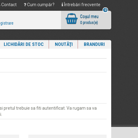
Contact
Cum cumpăr?
Întrebări frecvente
0
Coşul meu
0 produs(e)
egistrare
LICHIDĂRI DE STOC
NOUTĂŢI
BRANDURI
i pretul trebuie sa fiti autentificat. Va rugam sa va
i.