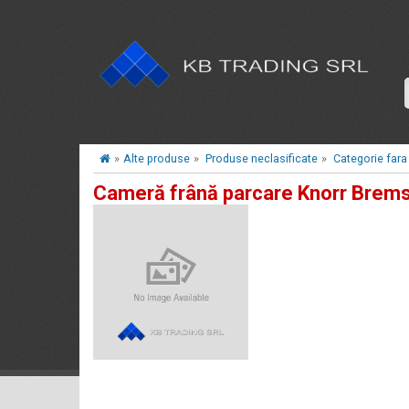
»
Alte produse
»
Produse neclasificate
»
Categorie fara
Cameră frână parcare Knorr Brem