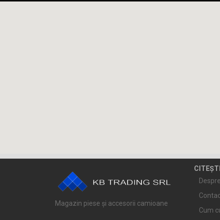
CITEȘT
Despre
Contac
Magazin piese și accesorii camioane
Cum c