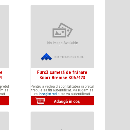
re
Furcă cameră de frânare
4
Knorr Bremse K067423
pretul
Pentru a vedea disponibilitatea si pretul
gam sa
trebuie sa fiti autentificat. Va rugam sa
ati.
va
inregistrati
si sa va autentificati.