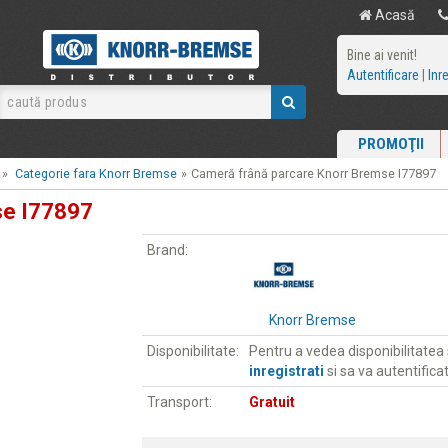
Acasă
Bine ai venit!
Autentificare
|
Inr
PROMOŢII
»
Categorie fara Knorr Bremse
»
Cameră frână parcare Knorr Bremse I77897
se I77897
Brand:
Knorr Bremse
Disponibilitate:
Pentru a vedea disponibilitatea s
inregistrati
si sa va autentificat
Transport:
Gratuit