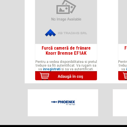
Furcă cameră de frânare
F
Knorr Bremse EF1AK
Pentru a vedea disponibilitatea si pretul
Pentr
trebuie sa fiti autentificat. Va rugam sa
trebu
va
inregistrati
si sa va autentificati.
va