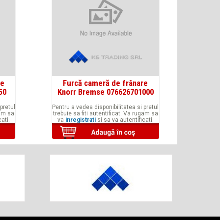
re
Furcă cameră de frânare
50
Knorr Bremse 076626701000
pretul
Pentru a vedea disponibilitatea si pretul
gam sa
trebuie sa fiti autentificat. Va rugam sa
ati.
va
inregistrati
si sa va autentificati.