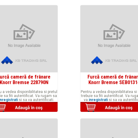
urcă cameră de frânare
Furcă cameră de frâna
Knorr Bremse 228790N
Knorr Bremse SEB0131
u a vedea disponibilitatea si pretul
Pentru a vedea disponibilitatea si 
ie sa fiti autentificat. Va rugam sa
trebuie sa fiti autentificat. Va ru
inregistrati
si sa va autentificati.
va
inregistrati
si sa va autentific