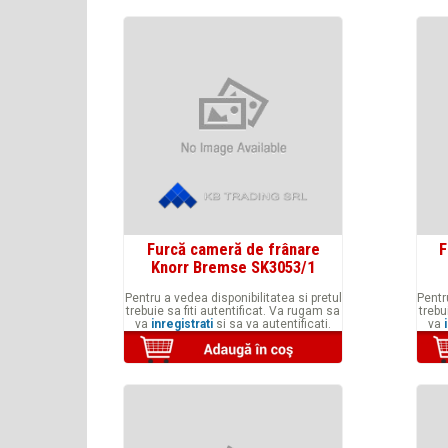
Furcă cameră de frânare
F
Knorr Bremse SK3053/1
Pentru a vedea disponibilitatea si pretul
Pentr
trebuie sa fiti autentificat. Va rugam sa
trebu
va
inregistrati
si sa va autentificati.
va